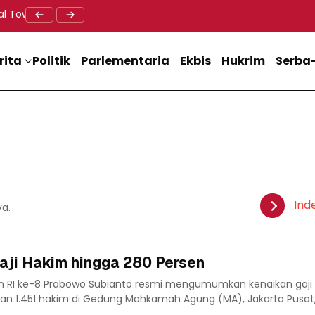
al Tower BTS, Diwa : Nyawa dan Keselamatan Warga Lebih Berha
Doa Lintas Agama Perkuat Semangat Persatuan Jelang HU
Dukung M
rita
Politik
Parlementaria
Ekbis
Hukrim
Serba-
Ind
ya.
aji Hakim hingga 280 Persen
n RI ke-8 Prabowo Subianto resmi mengumumkan kenaikan gaji
n 1.451 hakim di Gedung Mahkamah Agung (MA), Jakarta Pusat,.