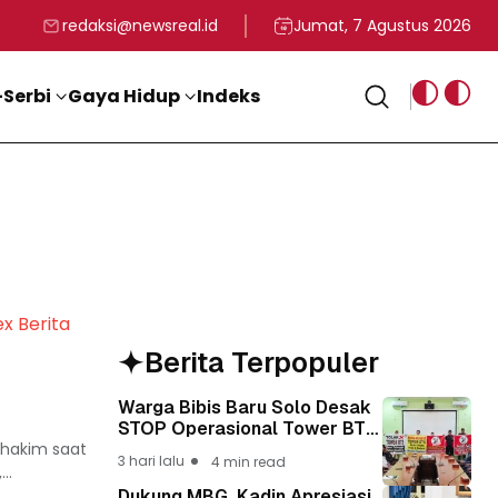
rga
T ke-81 Kemerdekaan RI
BG, Kadin Apresiasi Kepemimpinan Presiden Prabowo yang Visi
Staf Khusus Menag RI 
redaksi@newsreal.id
Jumat, 7 Agustus 2026
Serbi
Gaya Hidup
Indeks
ex Berita
Berita Terpopuler
Warga Bibis Baru Solo Desak
STOP Operasional Tower BTS,
 hakim saat
Diwa : Nyawa dan
3 hari lalu
4 min read
Keselamatan Warga Lebih
..
Berharga
Dukung MBG, Kadin Apresiasi