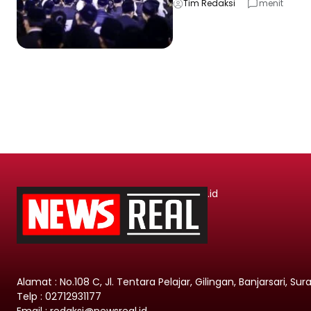
Tim Redaksi
menit
.id
Alamat : No.108 C, Jl. Tentara Pelajar, Gilingan, Banjarsari, Su
Telp : 02712931177