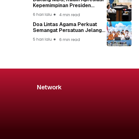
Kepemimpinan Presiden
Prabowo yang Visioner
6 hari lalu
4 min read
Doa Lintas Agama Perkuat
Semangat Persatuan Jelang
HUT ke-81 Kemerdekaan RI
5 hari lalu
6 min read
Network