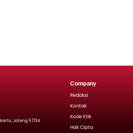
Company
Redaksi
Kontak
Kode Etik
rakarta, Jateng 57134
Hak Cipta