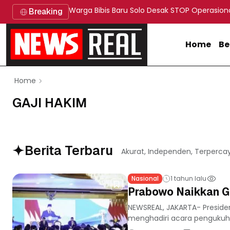
Warga Bibis Baru Solo Desak STOP Operasion
Breaking
Home
Be
Home
GAJI HAKIM
Berita Terbaru
Akurat, Independen, Terperca
Nasional
1 tahun lalu
Prabowo Naikkan G
NEWSREAL, JAKARTA- Preside
menghadiri acara pengukuha