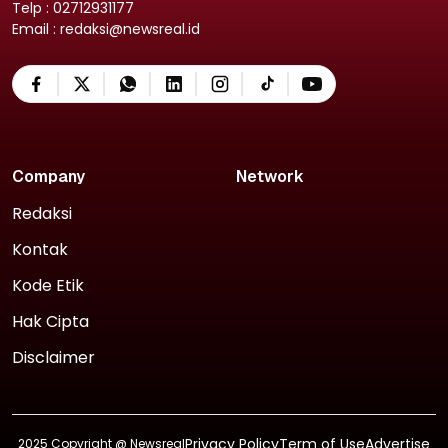
Telp : 02712931177
Email : redaksi@newsreal.id
Company
Network
Redaksi
Kontak
Kode Etik
Hak Cipta
Disclaimer
Privacy Policy
Term of Use
Advertise
2025 Copyright @
Newsreal