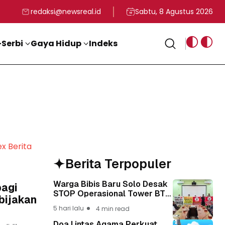
rga
T ke-81 Kemerdekaan RI
BG, Kadin Apresiasi Kepemimpinan Presiden Prabowo yang Visi
Staf Khusus Menag RI 
redaksi@newsreal.id
Sabtu, 8 Agustus 2026
Serbi
Gaya Hidup
Indeks
ex Berita
Berita Terpopuler
Warga Bibis Baru Solo Desak
bagi
STOP Operasional Tower BTS,
ebijakan
Diwa : Nyawa dan
5 hari lalu
4 min read
Keselamatan Warga Lebih
Berharga
Doa Lintas Agama Perkuat