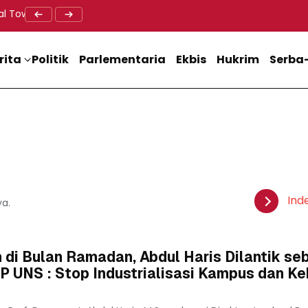
al Tower BTS, Diwa : Nyawa dan Keselamatan Warga Lebih Berha
Doa Lintas Agama Perkuat Semangat Persatuan Jelang HU
Dukung M
rita
Politik
Parlementaria
Ekbis
Hukrim
Serba-
Ind
ya.
di Bulan Ramadan, Abdul Haris Dilantik se
 FP UNS : Stop Industrialisasi Kampus dan K