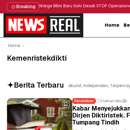
Warga Bibis Baru Solo Desak STOP Operasion
Breaking
Home
Be
Home
Kemenristekdikti
Berita Terbaru
Akurat, Independen, Terperca
Pendidikan
2 tahun lalu
Kabar Menyejukkan 
Dirjen Diktiristek.
Tumpang Tindih