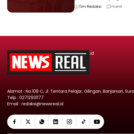
Tim Redaksi
menit
.id
Alamat : No.108 C, Jl. Tentara Pelajar, Gilingan, Banjarsari, Su
Telp : 02712931177
Email : redaksi@newsreal.id