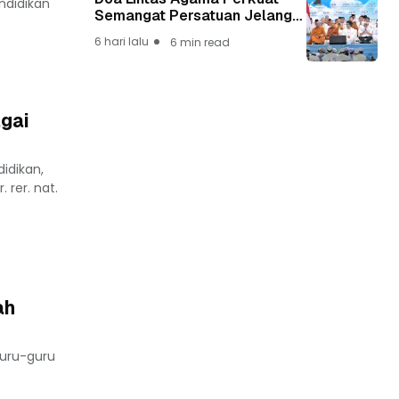
endidikan
Semangat Persatuan Jelang
HUT ke-81 Kemerdekaan RI
6 hari lalu
6 min read
agai
idikan,
 rer. nat.
ah
guru-guru