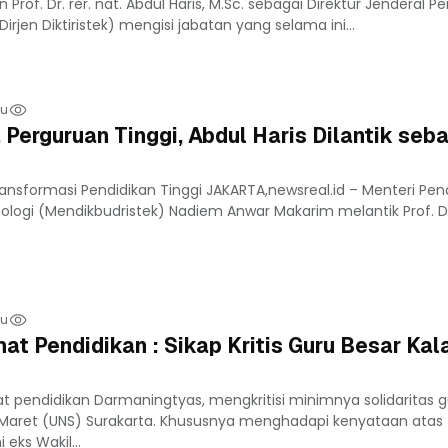
 Prof. Dr. rer. nat. Abdul Haris, M.Sc. sebagai Direktur Jenderal P
Dirjen Diktiristek) mengisi jabatan yang selama ini...
lu
 Perguruan Tinggi, Abdul Haris Dilantik seb
ransformasi Pendidikan Tinggi JAKARTA,newsreal.id – Menteri Pend
ologi (Mendikbudristek) Nadiem Anwar Makarim melantik Prof. Dr.
lu
at Pendidikan : Sikap Kritis Guru Besar Kal
t pendidikan Darmaningtyas, mengkritisi minimnya solidaritas 
as Maret (UNS) Surakarta. Khususnya menghadapi kenyataan atas
eks Wakil...