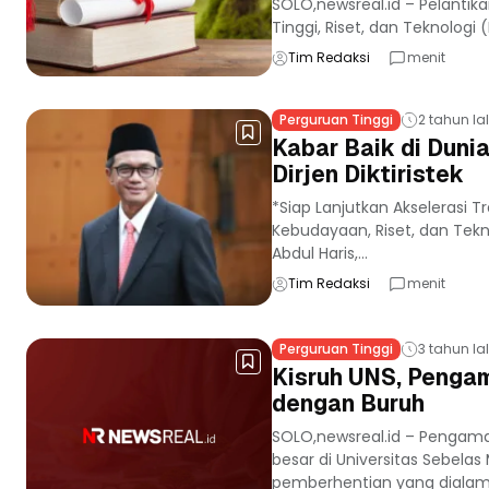
SOLO,newsreal.id – Pelantikan
Tinggi, Riset, dan Teknologi (
Tim Redaksi
menit
Perguruan Tinggi
2 tahun la
Kabar Baik di Dunia
Dirjen Diktiristek
*Siap Lanjutkan Akselerasi T
Kebudayaan, Riset, dan Tekn
Abdul Haris,...
Tim Redaksi
menit
Perguruan Tinggi
3 tahun la
Kisruh UNS, Pengam
dengan Buruh
SOLO,newsreal.id – Pengama
besar di Universitas Sebel
pemberhentian yang dialami 