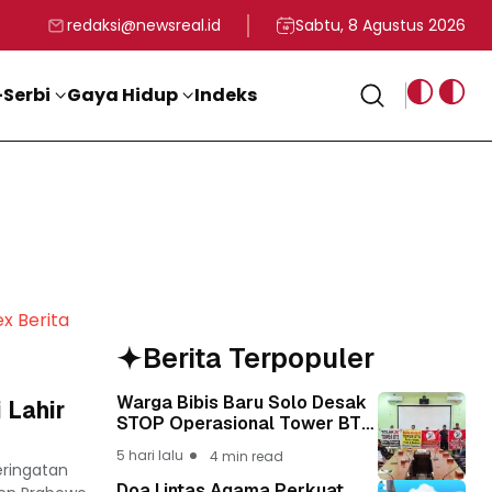
rga
T ke-81 Kemerdekaan RI
BG, Kadin Apresiasi Kepemimpinan Presiden Prabowo yang Visi
Staf Khusus Menag RI 
redaksi@newsreal.id
Sabtu, 8 Agustus 2026
Serbi
Gaya Hidup
Indeks
ex Berita
Berita Terpopuler
Warga Bibis Baru Solo Desak
 Lahir
STOP Operasional Tower BTS,
Diwa : Nyawa dan
5 hari lalu
4 min read
Keselamatan Warga Lebih
eringatan
Berharga
Doa Lintas Agama Perkuat