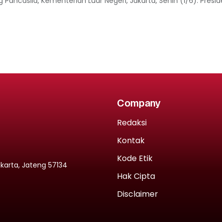
g Pancasila, Kementerian Luar Negeri, Jakarta, Senin (1/6).⁠ Pres
Company
Redaksi
Kontak
Kode Etik
rakarta, Jateng 57134
Hak Cipta
Disclaimer