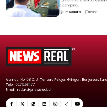
hari lahir Pancasila di Gedun
didampingi...
Tim Redaksi
menit
.id
Alamat : No.108 C, Jl. Tentara Pelajar, Gilingan, Banjarsari, Su
Telp : 02712931177
Email : redaksi@newsreal.id