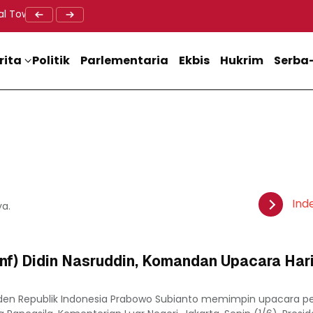
al Tower BTS, Diwa : Nyawa dan Keselamatan Warga Lebih Berha
Doa Lintas Agama Perkuat Semangat Persatuan Jelang HU
Dukung M
rita
Politik
Parlementaria
Ekbis
Hukrim
Serba-
Ind
ya.
Inf) Didin Nasruddin, Komandan Upacara Hari
iden Republik Indonesia Prabowo Subianto memimpin upacara p