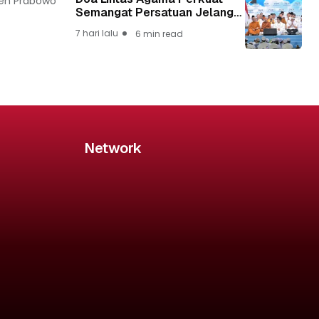
iden Prabowo
Semangat Persatuan Jelang
HUT ke-81 Kemerdekaan RI
7 hari lalu
6 min read
Network