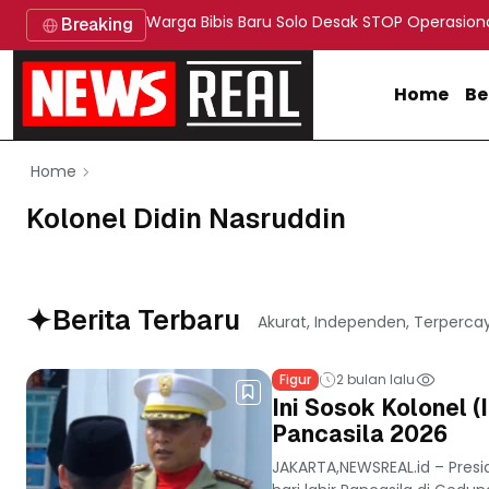
Warga Bibis Baru Solo Desak STOP Operasion
Breaking
Home
Be
Home
Kolonel Didin Nasruddin
Berita Terbaru
Akurat, Independen, Terperca
Figur
2 bulan lalu
Ini Sosok Kolonel (
Pancasila 2026
JAKARTA,NEWSREAL.id – Pres