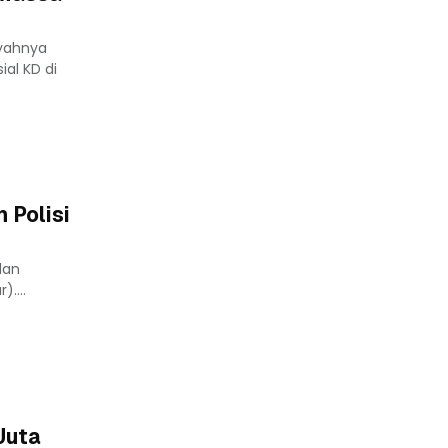
yahnya
al KD di
 Polisi
dan
....
Juta