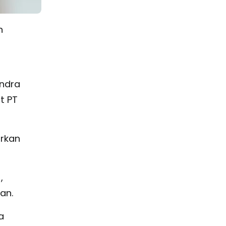
n
Indra
t PT
arkan
,
an.
a