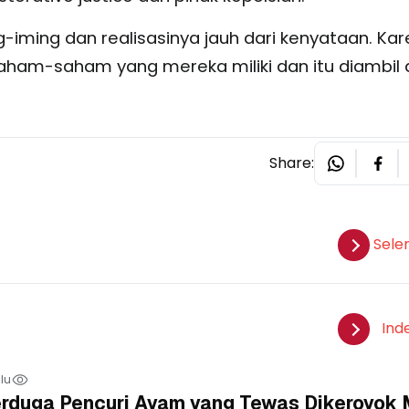
iming dan realisasinya jauh dari kenyataan. Ka
am-saham yang mereka miliki dan itu diambil d
Share:
Sele
Ind
lu
Terduga Pencuri Ayam yang Tewas Dikeroyok