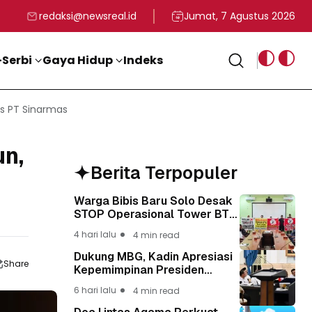
rga
T ke-81 Kemerdekaan RI
BG, Kadin Apresiasi Kepemimpinan Presiden Prabowo yang Visi
Staf Khusus Menag RI 
redaksi@newsreal.id
Jumat, 7 Agustus 2026
Serbi
Gaya Hidup
Indeks
os PT Sinarmas
n,
Berita Terpopuler
Warga Bibis Baru Solo Desak
STOP Operasional Tower BTS,
Diwa : Nyawa dan
4 hari lalu
4 min read
Keselamatan Warga Lebih
Berharga
Dukung MBG, Kadin Apresiasi
Share
Kepemimpinan Presiden
Prabowo yang Visioner
6 hari lalu
4 min read