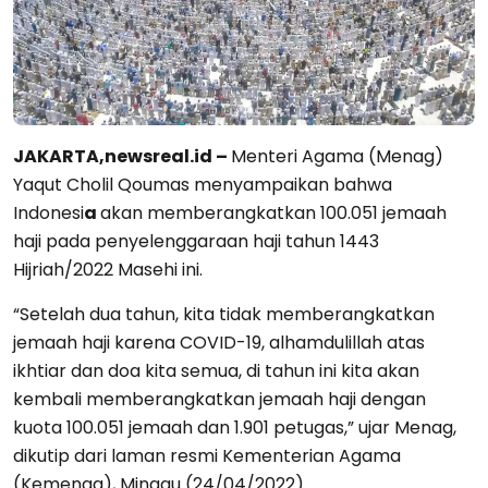
JAKARTA,newsreal.id –
Menteri Agama (Menag)
Yaqut Cholil Qoumas menyampaikan bahwa
Indonesi
a
akan memberangkatkan 100.051 jemaah
haji pada penyelenggaraan haji tahun 1443
Hijriah/2022 Masehi ini.
“Setelah dua tahun, kita tidak memberangkatkan
jemaah haji karena COVID-19, alhamdulillah atas
ikhtiar dan doa kita semua, di tahun ini kita akan
kembali memberangkatkan jemaah haji dengan
kuota 100.051 jemaah dan 1.901 petugas,” ujar Menag,
dikutip dari laman resmi Kementerian Agama
(Kemenag), Minggu (24/04/2022).