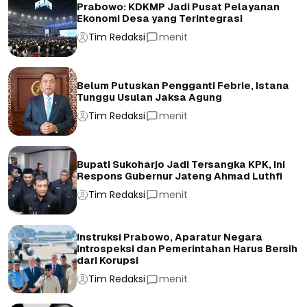
Prabowo: KDKMP Jadi Pusat Pelayanan
Ekonomi Desa yang Terintegrasi
Tim Redaksi
menit
Belum Putuskan Pengganti Febrie, Istana
Tunggu Usulan Jaksa Agung
Tim Redaksi
menit
Bupati Sukoharjo Jadi Tersangka KPK, Ini
Respons Gubernur Jateng Ahmad Luthfi
Tim Redaksi
menit
Instruksi Prabowo, Aparatur Negara
Introspeksi dan Pemerintahan Harus Bersih
dari Korupsi
Tim Redaksi
menit