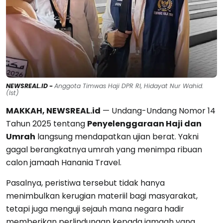
NEWSREAL.ID -
Anggota Timwas Haji DPR RI, Hidayat Nur Wahid.
(Ist)
MAKKAH, NEWSREAL.id
— Undang-Undang Nomor 14
Tahun 2025 tentang
Penyelenggaraan Haji dan
Umrah
langsung mendapatkan ujian berat. Yakni
gagal berangkatnya umrah yang menimpa ribuan
calon jamaah Hanania Travel.
Pasalnya, peristiwa tersebut tidak hanya
menimbulkan kerugian materiil bagi masyarakat,
tetapi juga menguji sejauh mana negara hadir
memberikan perlindungan kepada jamaah yang