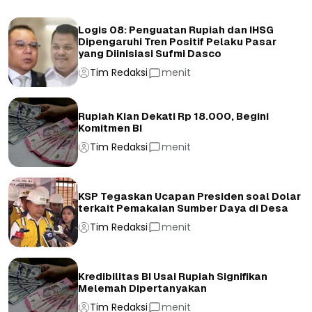
Logis 08: Penguatan Rupiah dan IHSG
Dipengaruhi Tren Positif Pelaku Pasar
yang Diinisiasi Sufmi Dasco
Tim Redaksi
menit
Rupiah Kian Dekati Rp 18.000, Begini
Komitmen BI
Tim Redaksi
menit
KSP Tegaskan Ucapan Presiden soal Dolar
terkait Pemakaian Sumber Daya di Desa
Tim Redaksi
menit
Kredibilitas BI Usai Rupiah Signifikan
Melemah Dipertanyakan
Tim Redaksi
menit