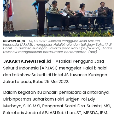
NEWSREAL.ID -
TALKSHOW : Asosiasi Pengguna Jasa Sekuriti
Indonesia (APJASI) menggelar Halalbihalal dan talkshow Sekuriti di
Hotel JS Luwansa Kuningan Jakarta pada Rabu (25/5/2022). Acara
talkshow menghadirkan narasumber berkompeten. (dok)
JAKARTA,newsreal.id
– Asosiasi Pengguna Jasa
Sekuriti Indonesia (APJASI) menggelar Halal bihalal
dan talkshow Sekuriti di Hotel JS Luwansa Kuningan
Jakarta pada, Rabu 25 Mei 2022.
Dalam kegiatan itu dihadiri pembicara di antaranya,
Dirbinpotmas Baharkam Polri, Brigjen Pol Edy
Murboyo, S.I.K, M.Si, Pengamat Sosial Dra. Sulastri, MSi,
Sekretaris Jendral APJASI Subkhan, ST, MPSDA, IPM.