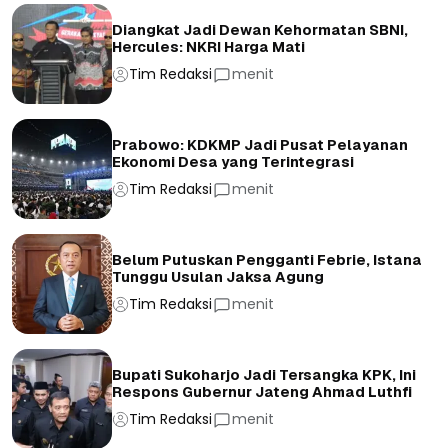
Diangkat Jadi Dewan Kehormatan SBNI,
Hercules: NKRI Harga Mati
Tim Redaksi
menit
Prabowo: KDKMP Jadi Pusat Pelayanan
Ekonomi Desa yang Terintegrasi
Tim Redaksi
menit
Belum Putuskan Pengganti Febrie, Istana
Tunggu Usulan Jaksa Agung
Tim Redaksi
menit
Bupati Sukoharjo Jadi Tersangka KPK, Ini
Respons Gubernur Jateng Ahmad Luthfi
Tim Redaksi
menit