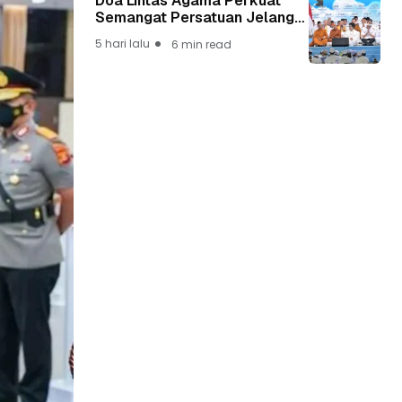
Doa Lintas Agama Perkuat
Semangat Persatuan Jelang
HUT ke-81 Kemerdekaan RI
5 hari lalu
6 min read