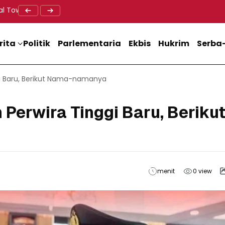
al Tower BTS, Diwa : Nyawa dan Keselamatan Warga Lebih Berha
Doa Lintas Agama Perkuat Semangat Persatuan Jelang HU
Dukung M
rita
Politik
Parlementaria
Ekbis
Hukrim
Serba-
gi Baru, Berikut Nama-namanya
 Perwira Tinggi Baru, Beriku
menit
0
view