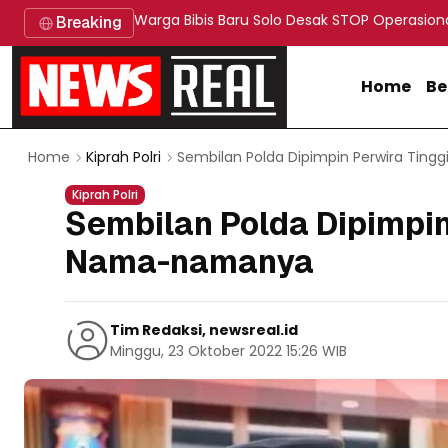
Warga Bibis Baru Solo Desak STOP Operasion
Breaking
Home
Be
Sembilan Polda Dipimpin Perwira Ting
Home
Kiprah Polri
Kiprah Polri
Sembilan Polda Dipimpin
Nama-namanya
Tim Redaksi, newsreal.id
Minggu, 23 Oktober 2022 15:26 WIB