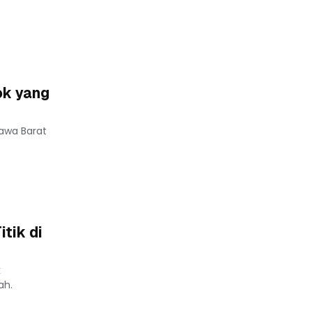
ok yang
Jawa Barat
tik di
k
ah.