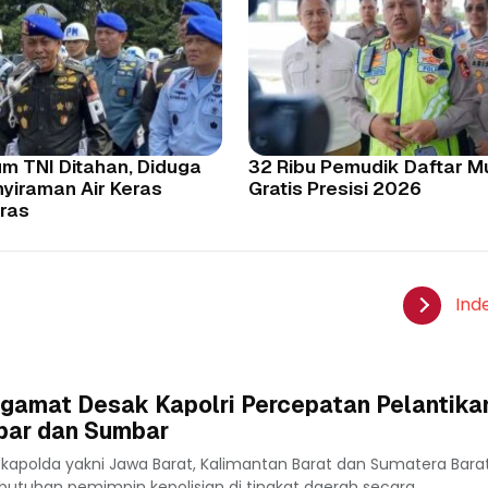
m TNI Ditahan, Diduga
32 Ribu Pemudik Daftar M
nyiraman Air Keras
Gratis Presisi 2026
tras
Ind
ngamat Desak Kapolri Percepatan Pelantika
lbar dan Sumbar
 kapolda yakni Jawa Barat, Kalimantan Barat dan Sumatera Bara
kebutuhan pemimpin kepolisian di tingkat daerah secara...