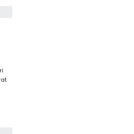
ri
rat