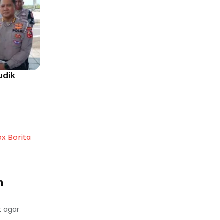
udik
ex Berita
n
t agar