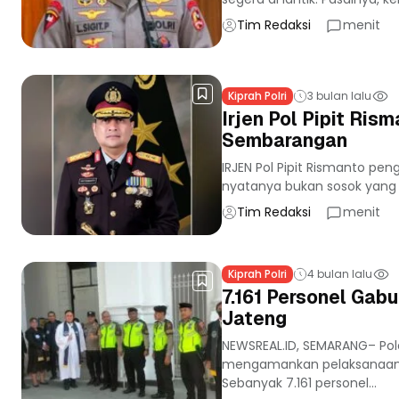
Tim Redaksi
menit
Kiprah Polri
3 bulan lalu
Irjen Pol Pipit Ri
Sembarangan
IRJEN Pol Pipit Rismanto pen
nyatanya bukan sosok yang s
Tim Redaksi
menit
Kiprah Polri
4 bulan lalu
7.161 Personel Gab
Jateng
NEWSREAL.ID, SEMARANG– Po
mengamankan pelaksanaan i
Sebanyak 7.161 personel...