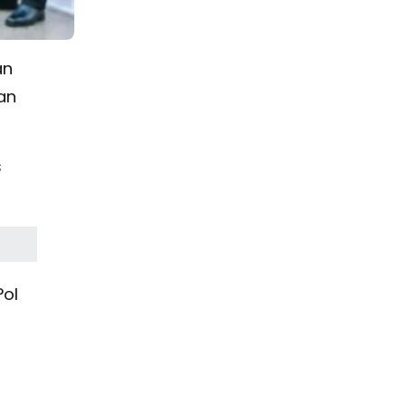
an
an
s
Pol