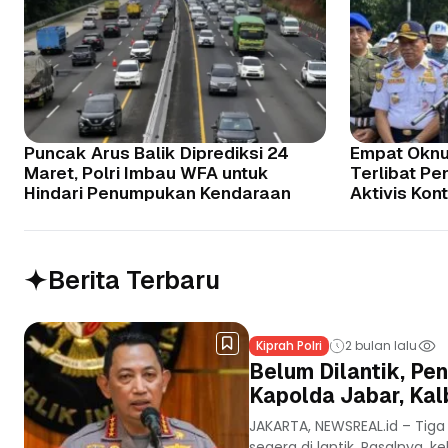
Puncak Arus Balik Diprediksi 24
Empat Oknu
Maret, Polri Imbau WFA untuk
Terlibat Pe
Hindari Penumpukan Kendaraan
Aktivis Kon
Berita Terbaru
Kiprah Polri
2 bulan lalu
Belum Dilantik, Pe
Kapolda Jabar, Ka
JAKARTA, NEWSREAL.id – Tiga
segera di lantik. Pasalnya, 