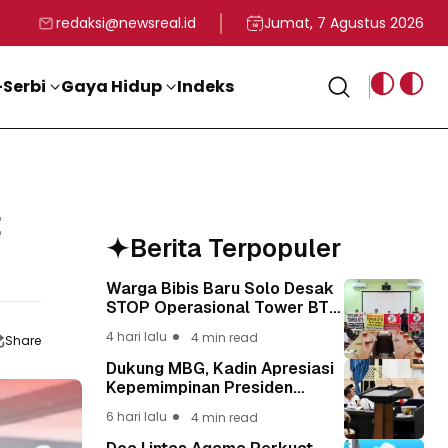
rga
T ke-81 Kemerdekaan RI
BG, Kadin Apresiasi Kepemimpinan Presiden Prabowo yang Visi
Staf Khusus Menag RI 
redaksi@newsreal.id
Jumat, 7 Agustus 2026
Serbi
Gaya Hidup
Indeks
t
Berita Terpopuler
Warga Bibis Baru Solo Desak
STOP Operasional Tower BTS,
Diwa : Nyawa dan
4 hari lalu
4 min read
Share
Keselamatan Warga Lebih
Berharga
Dukung MBG, Kadin Apresiasi
Kepemimpinan Presiden
Prabowo yang Visioner
6 hari lalu
4 min read