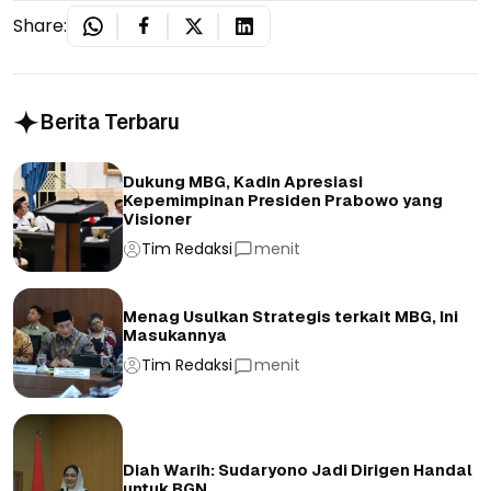
Share:
Berita Terbaru
Dukung MBG, Kadin Apresiasi
Kepemimpinan Presiden Prabowo yang
Visioner
Tim Redaksi
menit
Menag Usulkan Strategis terkait MBG, Ini
Masukannya
Tim Redaksi
menit
Diah Warih: Sudaryono Jadi Dirigen Handal
untuk BGN