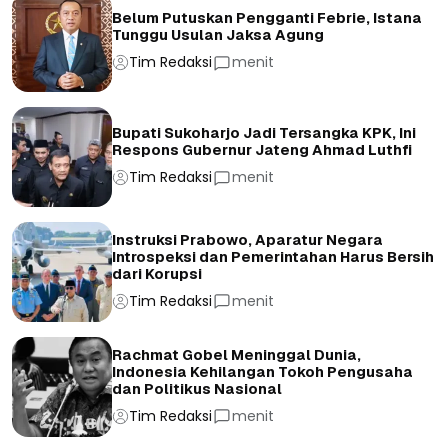
Belum Putuskan Pengganti Febrie, Istana
Tunggu Usulan Jaksa Agung
Tim Redaksi
menit
Bupati Sukoharjo Jadi Tersangka KPK, Ini
Respons Gubernur Jateng Ahmad Luthfi
Tim Redaksi
menit
Instruksi Prabowo, Aparatur Negara
Introspeksi dan Pemerintahan Harus Bersih
dari Korupsi
Tim Redaksi
menit
Rachmat Gobel Meninggal Dunia,
Indonesia Kehilangan Tokoh Pengusaha
dan Politikus Nasional
Tim Redaksi
menit