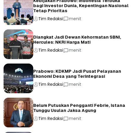
Kebijakan Prabowo: Indonesia Terbuka
bagi Investor Dunia, Kepentingan Nasional
Tetap Prioritas
Tim Redaksi
menit
Diangkat Jadi Dewan Kehormatan SBNI,
Hercules: NKRI Harga Mati
Tim Redaksi
menit
Prabowo: KDKMP Jadi Pusat Pelayanan
Ekonomi Desa yang Terintegrasi
Tim Redaksi
menit
Belum Putuskan Pengganti Febrie, Istana
Tunggu Usulan Jaksa Agung
Tim Redaksi
menit