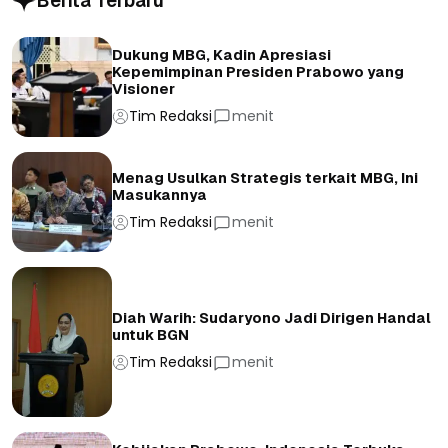
Berita Terbaru
Dukung MBG, Kadin Apresiasi
Kepemimpinan Presiden Prabowo yang
Visioner
Tim Redaksi
menit
Menag Usulkan Strategis terkait MBG, Ini
Masukannya
Tim Redaksi
menit
Diah Warih: Sudaryono Jadi Dirigen Handal
untuk BGN
Tim Redaksi
menit