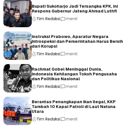
Bupati Sukoharjo Jadi Tersangka KPK, Ini
Respons Gubernur Jateng Ahmad Luthfi
Tim Redaksi
menit
Instruksi Prabowo, Aparatur Negara
Introspeksi dan Pemerintahan Harus Bersih
dari Korupsi
Tim Redaksi
menit
Rachmat Gobel Meninggal Dunia,
Indonesia Kehilangan Tokoh Pengusaha
dan Politikus Nasional
Tim Redaksi
menit
Berantas Penangkapan Ikan Ilegal, KKP
Tambah 10 Kapal Patroli di Laut Natuna
Utara
Tim Redaksi
menit