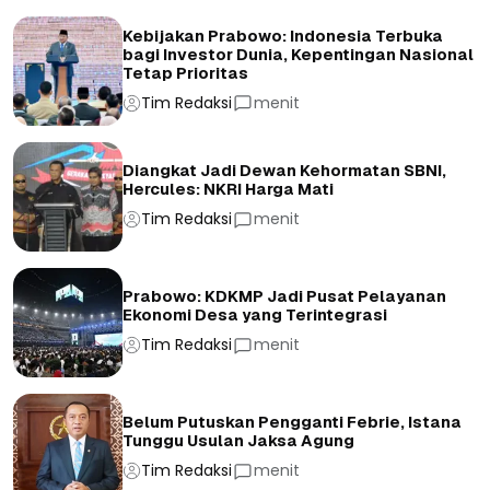
Kebijakan Prabowo: Indonesia Terbuka
bagi Investor Dunia, Kepentingan Nasional
Tetap Prioritas
Tim Redaksi
menit
Diangkat Jadi Dewan Kehormatan SBNI,
Hercules: NKRI Harga Mati
Tim Redaksi
menit
Prabowo: KDKMP Jadi Pusat Pelayanan
Ekonomi Desa yang Terintegrasi
Tim Redaksi
menit
Belum Putuskan Pengganti Febrie, Istana
Tunggu Usulan Jaksa Agung
Tim Redaksi
menit