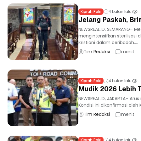
Kiprah Polri
4 bulan lalu
Jelang Paskah, Bri
NEWSREAL.ID, SEMARANG– Men
mengintensifkan sterilisa
Kristiani dalam beribadah....
Tim Redaksi
menit
Kiprah Polri
4 bulan lalu
Mudik 2026 Lebih T
NEWSREAL.ID, JAKARTA– Arus m
Kondisi ini dikonfirmasi oleh
Tim Redaksi
menit
Kiprah Polri
4 bulan lalu