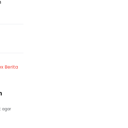
n
ex Berita
n
t agar