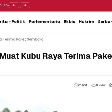
al Tower BTS, Diwa : Nyawa dan Keselamatan Warga Lebih Berha
Doa Lintas Agama Perkuat Semangat Persatuan Jelang HU
Dukung M
rita
Politik
Parlementaria
Ekbis
Hukrim
Serba-
ya Terima Paket Sembako
Muat Kubu Raya Terima Pake
menit
0
view