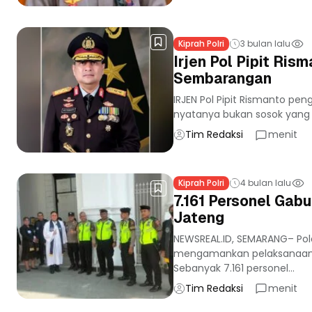
Kiprah Polri
3 bulan lalu
Irjen Pol Pipit Ri
Sembarangan
IRJEN Pol Pipit Rismanto pen
nyatanya bukan sosok yang s
Tim Redaksi
menit
Kiprah Polri
4 bulan lalu
7.161 Personel Gab
Jateng
NEWSREAL.ID, SEMARANG– Po
mengamankan pelaksanaan i
Sebanyak 7.161 personel...
Tim Redaksi
menit