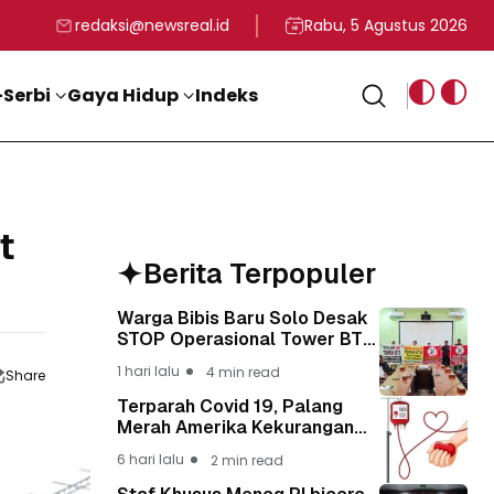
rga
T ke-81 Kemerdekaan RI
BG, Kadin Apresiasi Kepemimpinan Presiden Prabowo yang Visi
Staf Khusus Menag RI 
redaksi@newsreal.id
Rabu, 5 Agustus 2026
Serbi
Gaya Hidup
Indeks
t
Berita Terpopuler
Warga Bibis Baru Solo Desak
STOP Operasional Tower BTS,
Diwa : Nyawa dan
1 hari lalu
4 min read
Share
Keselamatan Warga Lebih
Berharga
Terparah Covid 19, Palang
Merah Amerika Kekurangan
Pasokan Darah Nasional Lagi
6 hari lalu
2 min read