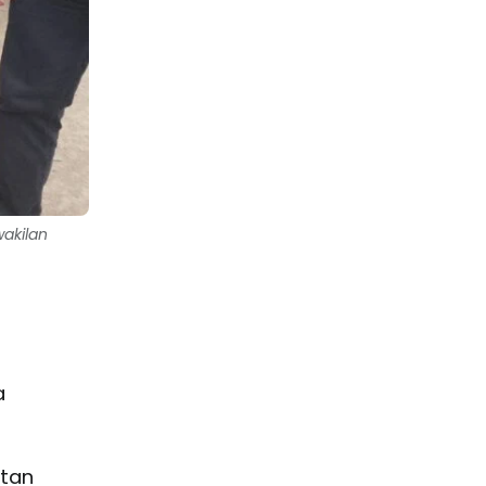
akilan
a
atan