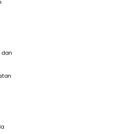
n
n dan
atan
da