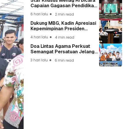
Staf Khusus Menag RI bicara
Capaian Gagasan Pendidikan
Presiden Prabowo Lewat Guru
6 hari lalu
2 min read
Madrasah
Dukung MBG, Kadin Apresiasi
Kepemimpinan Presiden
Prabowo yang Visioner
4 hari lalu
4 min read
Doa Lintas Agama Perkuat
Semangat Persatuan Jelang
HUT ke-81 Kemerdekaan RI
3 hari lalu
6 min read