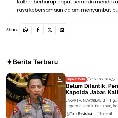
Kalbar berharap dapat semakin mendekat
rasa kebersamaan dalam menyambut bula
Share:
Berita Terbaru
Kiprah Polri
2 bulan lalu
Belum Dilantik, Pe
Kapolda Jabar, Ka
JAKARTA, NEWSREAL.id – Tiga
segera di lantik. Pasalnya, 
Tim Redaksi
menit