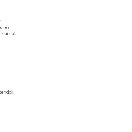
a
olres
nan umat
endali.