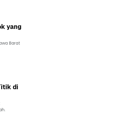
ok yang
Jawa Barat
tik di
k
ah.