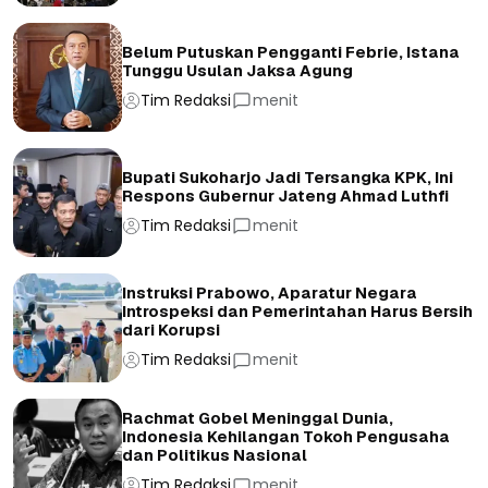
Belum Putuskan Pengganti Febrie, Istana
Tunggu Usulan Jaksa Agung
Tim Redaksi
menit
Bupati Sukoharjo Jadi Tersangka KPK, Ini
Respons Gubernur Jateng Ahmad Luthfi
Tim Redaksi
menit
Instruksi Prabowo, Aparatur Negara
Introspeksi dan Pemerintahan Harus Bersih
dari Korupsi
Tim Redaksi
menit
Rachmat Gobel Meninggal Dunia,
Indonesia Kehilangan Tokoh Pengusaha
dan Politikus Nasional
Tim Redaksi
menit