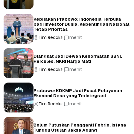
Kebijakan Prabowo: Indonesia Terbuka
bagi Investor Dunia, Kepentingan Nasional
Tetap Prioritas
Tim Redaksi
menit
Diangkat Jadi Dewan Kehormatan SBNI,
Hercules: NKRI Harga Mati
Tim Redaksi
menit
Prabowo: KDKMP Jadi Pusat Pelayanan
Ekonomi Desa yang Terintegrasi
Tim Redaksi
menit
Belum Putuskan Pengganti Febrie, Istana
Tunggu Usulan Jaksa Agung