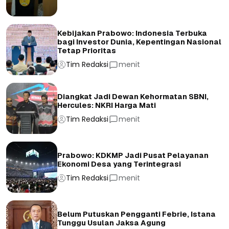
Kebijakan Prabowo: Indonesia Terbuka
bagi Investor Dunia, Kepentingan Nasional
Tetap Prioritas
Tim Redaksi
menit
Diangkat Jadi Dewan Kehormatan SBNI,
Hercules: NKRI Harga Mati
Tim Redaksi
menit
Prabowo: KDKMP Jadi Pusat Pelayanan
Ekonomi Desa yang Terintegrasi
Tim Redaksi
menit
Belum Putuskan Pengganti Febrie, Istana
Tunggu Usulan Jaksa Agung