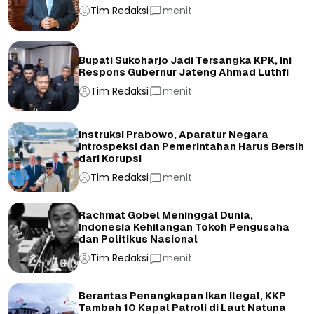
Tim Redaksi
menit
Bupati Sukoharjo Jadi Tersangka KPK, Ini
Respons Gubernur Jateng Ahmad Luthfi
Tim Redaksi
menit
Instruksi Prabowo, Aparatur Negara
Introspeksi dan Pemerintahan Harus Bersih
dari Korupsi
Tim Redaksi
menit
Rachmat Gobel Meninggal Dunia,
Indonesia Kehilangan Tokoh Pengusaha
dan Politikus Nasional
Tim Redaksi
menit
Berantas Penangkapan Ikan Ilegal, KKP
Tambah 10 Kapal Patroli di Laut Natuna