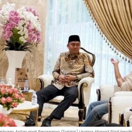
Jaringan Antarumat Beragama (Sajajar) Usama Ahmad Rizal berdis