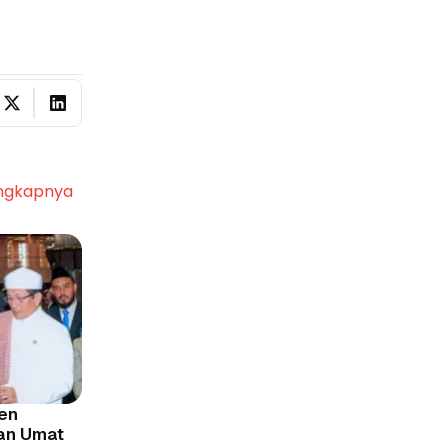
ngkapnya
den
an Umat