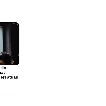
ilar
mat
ersatuan