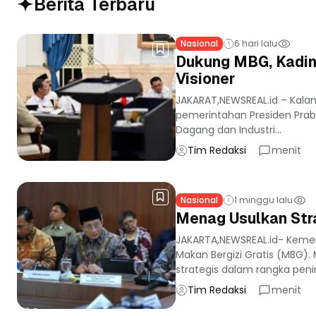
Berita Terbaru
Nasional
6 hari lalu
Dukung MBG, Kadin
Visioner
JAKARAT,NEWSREAL.id – Kala
pemerintahan Presiden Prab
Dagang dan Industri...
Tim Redaksi
menit
Nasional
1 minggu lalu
Menag Usulkan Stra
JAKARTA,NEWSREAL.id- Keme
Makan Bergizi Gratis (MBG)
strategis dalam rangka peni
Tim Redaksi
menit