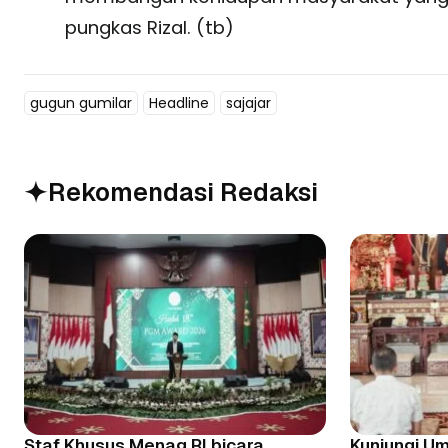
pungkas Rizal. (tb)
gugun gumilar
Headline
sajajar
Rekomendasi Redaksi
Staf Khusus Menag RI bicara
Kunjungi U