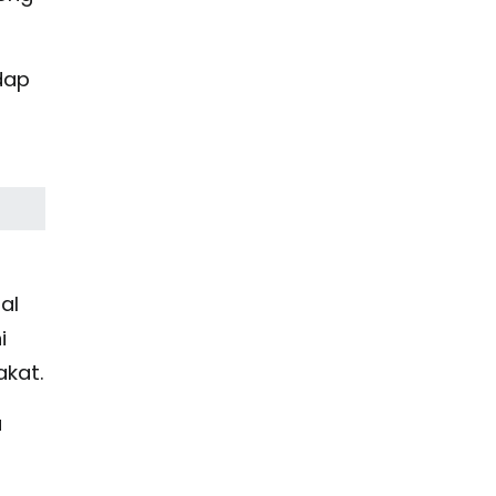
dap
al
i
akat.
a