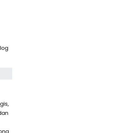
log
gis,
dan
rong