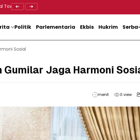
al Tower BTS, Diwa : Nyawa dan Keselamatan Warga Lebih Berha
Doa Lintas Agama Perkuat Semangat Persatuan Jelang HU
Dukung M
rita
Politik
Parlementaria
Ekbis
Hukrim
Serba-
rmoni Sosial
n Gumilar Jaga Harmoni Sosi
menit
0
view