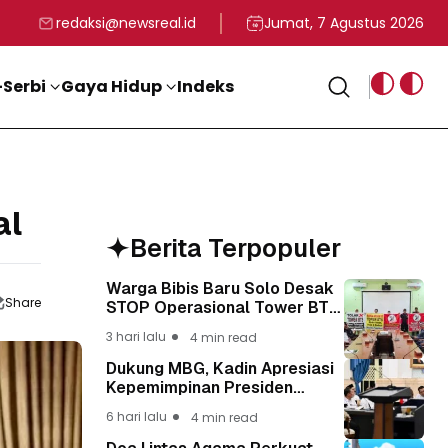
rga
T ke-81 Kemerdekaan RI
BG, Kadin Apresiasi Kepemimpinan Presiden Prabowo yang Visi
Staf Khusus Menag RI 
redaksi@newsreal.id
Jumat, 7 Agustus 2026
Serbi
Gaya Hidup
Indeks
al
Berita Terpopuler
Warga Bibis Baru Solo Desak
Share
STOP Operasional Tower BTS,
Diwa : Nyawa dan
3 hari lalu
4 min read
Keselamatan Warga Lebih
Berharga
Dukung MBG, Kadin Apresiasi
Kepemimpinan Presiden
Prabowo yang Visioner
6 hari lalu
4 min read