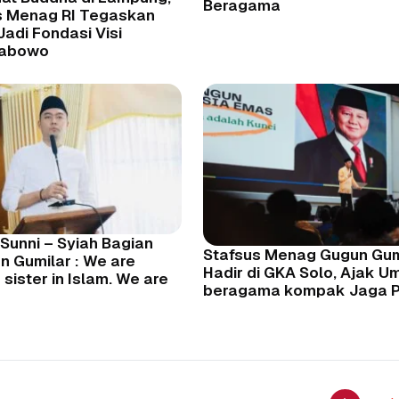
Beragama
s Menag RI Tegaskan
adi Fondasi Visi
rabowo
Sunni – Syiah Bagian
Stafsus Menag Gugun Gum
un Gumilar : We are
Hadir di GKA Solo, Ajak U
 sister in Islam. We are
beragama kompak Jaga P