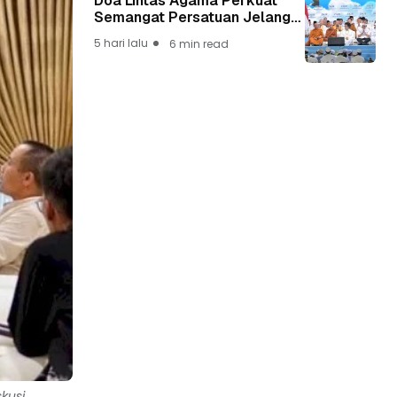
Doa Lintas Agama Perkuat
Semangat Persatuan Jelang
HUT ke-81 Kemerdekaan RI
5 hari lalu
6 min read
kusi