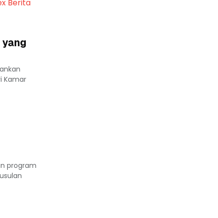
ex Berita
 yang
lankan
ri Kamar
an program
usulan