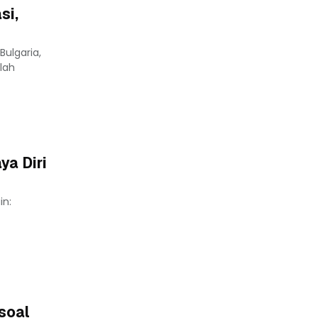
si,
ulgaria,
lah
ya Diri
in:
soal