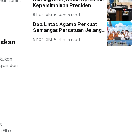
i Lahir...
Kepemimpinan Presiden
Prabowo yang Visioner
6 hari lalu
4 min read
Doa Lintas Agama Perkuat
Semangat Persatuan Jelang
HUT ke-81 Kemerdekaan RI
5 hari lalu
6 min read
askan
akukan
ian dari
t
 Elke