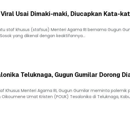
 Viral Usai Dimaki-maki, Diucapkan Kata-ka
atu staf khusus (stafsus) Menteri Agama RI bernama Gugun Gumi
al. Sosok yang dikenal dengan keaktifannya...
onika Teluknaga, Gugun Gumilar Dorong Di
taf Khusus Menteri Agama RI, Gugun Gumilar meminta polemik 
 Oikoumene Umat Kristen (POUK) Tesalonika di Teluknaga, Kab