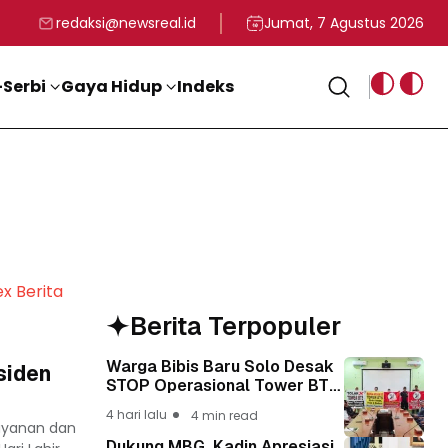
rga
T ke-81 Kemerdekaan RI
BG, Kadin Apresiasi Kepemimpinan Presiden Prabowo yang Visi
Staf Khusus Menag RI 
redaksi@newsreal.id
Jumat, 7 Agustus 2026
Serbi
Gaya Hidup
Indeks
ex Berita
Berita Terpopuler
Warga Bibis Baru Solo Desak
siden
STOP Operasional Tower BTS,
Diwa : Nyawa dan
4 hari lalu
4 min read
Keselamatan Warga Lebih
layanan dan
Berharga
Dukung MBG, Kadin Apresiasi