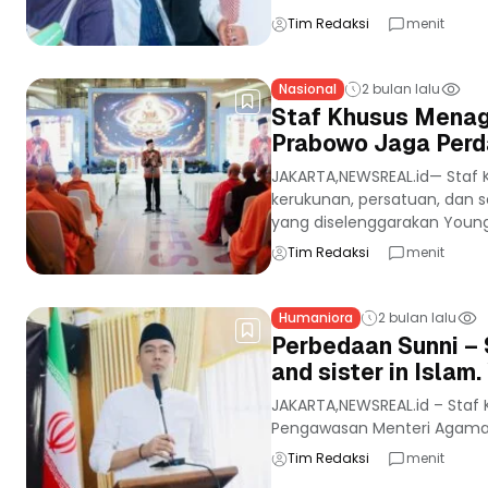
Tim Redaksi
menit
Nasional
2 bulan lalu
Staf Khusus Menag 
Prabowo Jaga Perd
JAKARTA,NEWSREAL.id— Staf
kerukunan, persatuan, dan 
yang diselenggarakan Young.
Tim Redaksi
menit
Humaniora
2 bulan lalu
Perbedaan Sunni – S
and sister in Islam
JAKARTA,NEWSREAL.id – Staf
Pengawasan Menteri Agama, G
Tim Redaksi
menit