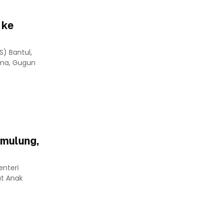
 ke
) Bantul,
ama, Gugun
mulung,
enteri
at Anak