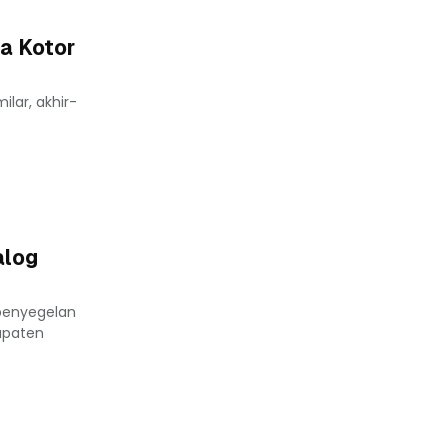
ta Kotor
lar, akhir-
alog
penyegelan
upaten