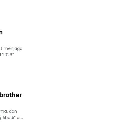
n
at menjaga
l 2026”
brother
ama, dan
badi” di...