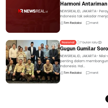
Harmoni Antariman
NEWSREAL.ID, JAKARTA- Pera
Indonesia tak sekadar menja
Tim Redaksi
menit
Nasional
7 bulan lalu
Gugun Gumilar Soro
NEWSREAL.ID, JAKARTA- Nilai-n
penting dalam membangun 
Indonesia. Hal...
Tim Redaksi
menit