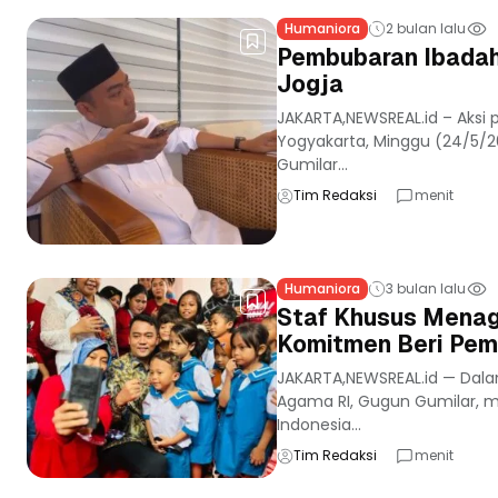
Humaniora
2 bulan lalu
Pembubaran Ibadah 
Jogja
JAKARTA,NEWSREAL.id – Aksi 
Yogyakarta, Minggu (24/5/2
Gumilar...
Tim Redaksi
menit
Humaniora
3 bulan lalu
Staf Khusus Menag
Komitmen Beri Pem
JAKARTA,NEWSREAL.id — Dalam
Agama RI, Gugun Gumilar, m
Indonesia...
Tim Redaksi
menit