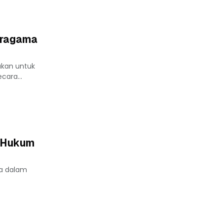
eragama
akan untuk
cara...
s Hukum
ja dalam