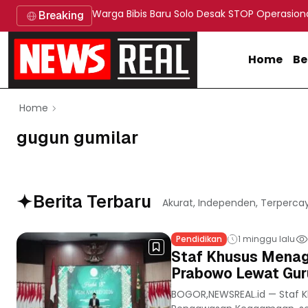
Warga Bibis Baru Solo Desak STOP Operasion
Breaking
Home
Be
Home
gugun gumilar
Berita Terbaru
Akurat, Independen, Terperca
Pendidikan
1 minggu lalu
Staf Khusus Menag
Prabowo Lewat Gu
BOGOR,NEWSREAL.id — Staf K