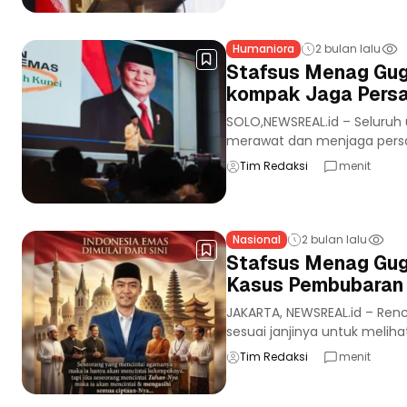
Humaniora
2 bulan lalu
Stafsus Menag Gug
kompak Jaga Pers
SOLO,NEWSREAL.id – Seluruh
merawat dan menjaga persat
Tim Redaksi
menit
Nasional
2 bulan lalu
Stafsus Menag Gug
Kasus Pembubaran 
JAKARTA, NEWSREAL.id – Ren
sesuai janjinya untuk melih
Tim Redaksi
menit