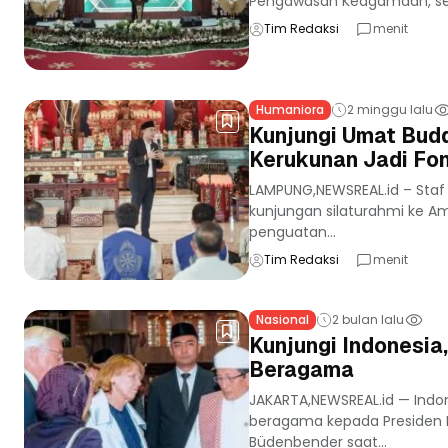
Pengawasan Keagamaan, serta
Tim Redaksi
menit
Humaniora
2 minggu lalu
Kunjungi Umat Bud
Kerukunan Jadi Fon
LAMPUNG,NEWSREAL.id – Staf
kunjungan silaturahmi ke A
penguatan...
Tim Redaksi
menit
Nasional
2 bulan lalu
Kunjungi Indonesia
Beragama
JAKARTA,NEWSREAL.id — Indo
beragama kepada Presiden R
Büdenbender saat...