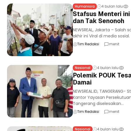
Humaniora
4 bulan lalu
Stafsus Menteri ini
dan Tak Senonoh
NEWSREAL, Jakarta – Salah s
akhir ini Viral di media sosi
Tim Redaksi
menit
Nasional
4 bulan lalu
Polemik POUK Tesal
Damai
NEWSREAL.ID, TANGERANG- S
Kantor Yayasan Persekutuan
Tangerang diselesaikan...
Tim Redaksi
menit
Nasional
4 bulan lalu