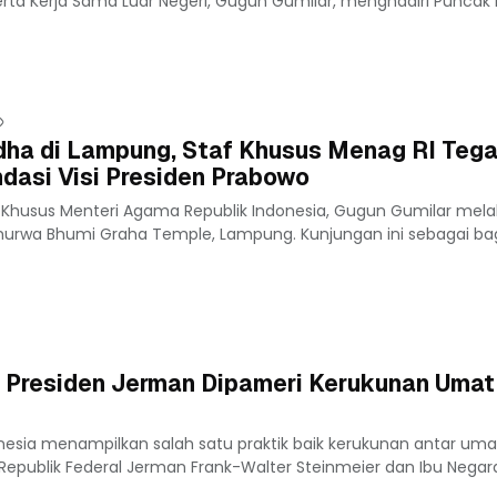
 Kerja Sama Luar Negeri, Gugun Gumilar, menghadiri Puncak Har
dha di Lampung, Staf Khusus Menag RI Teg
dasi Visi Presiden Prabowo
 Khusus Menteri Agama Republik Indonesia, Gugun Gumilar mel
murwa Bhumi Graha Temple, Lampung. Kunjungan ini sebagai bag
, Presiden Jerman Dipameri Kerukunan Umat
nesia menampilkan salah satu praktik baik kerukunan antar uma
epublik Federal Jerman Frank-Walter Steinmeier dan Ibu Negara