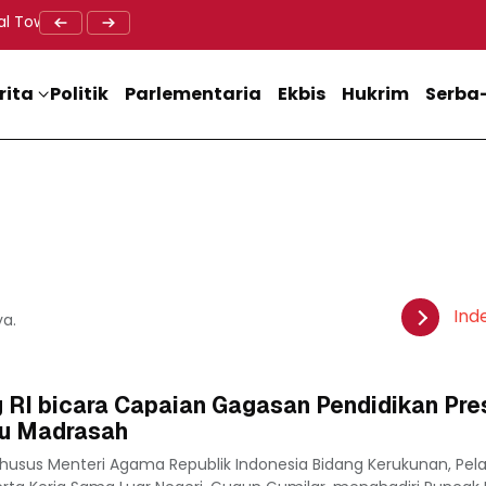
al Tower BTS, Diwa : Nyawa dan Keselamatan Warga Lebih Berha
Doa Lintas Agama Perkuat Semangat Persatuan Jelang HU
Dukung M
rita
Politik
Parlementaria
Ekbis
Hukrim
Serba-
Ind
ya.
 RI bicara Capaian Gagasan Pendidikan Pre
ru Madrasah
husus Menteri Agama Republik Indonesia Bidang Kerukunan, Pe