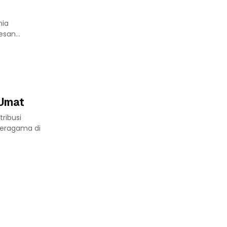
nia
san...
 Umat
tribusi
eragama di