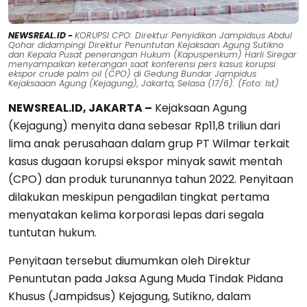
NEWSREAL.ID -
KORUPSI CPO: Direktur Penyidikan Jampidsus Abdul
Qohar didampingi Direktur Penuntutan Kejaksaan Agung Sutikno
dan Kepala Pusat penerangan Hukum (Kapuspenkum) Harli Siregar
menyampaikan keterangan saat konferensi pers kasus korupsi
ekspor crude palm oil (CPO) di Gedung Bundar Jampidus
Kejaksaaan Agung (Kejagung), Jakarta, Selasa (17/6). (Foto: Ist)
NEWSREAL.ID, JAKARTA –
Kejaksaan Agung
(Kejagung) menyita dana sebesar Rp11,8 triliun dari
lima anak perusahaan dalam grup PT Wilmar terkait
kasus dugaan korupsi ekspor minyak sawit mentah
(CPO) dan produk turunannya tahun 2022. Penyitaan
dilakukan meskipun pengadilan tingkat pertama
menyatakan kelima korporasi lepas dari segala
tuntutan hukum.
Penyitaan tersebut diumumkan oleh Direktur
Penuntutan pada Jaksa Agung Muda Tindak Pidana
Khusus (Jampidsus) Kejagung, Sutikno, dalam