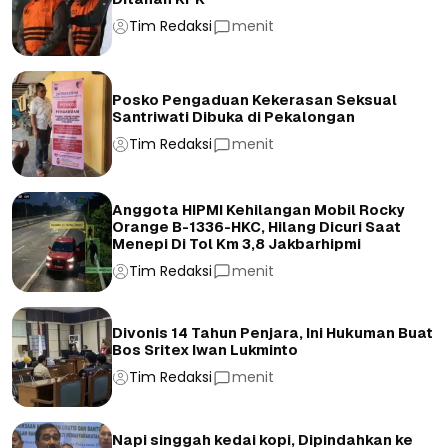
Tim Redaksi
menit
Posko Pengaduan Kekerasan Seksual
Santriwati Dibuka di Pekalongan
Tim Redaksi
menit
Anggota HIPMI Kehilangan Mobil Rocky
Orange B-1336-HKC, Hilang Dicuri Saat
Menepi Di Tol Km 3,8 Jakbarhipmi
Tim Redaksi
menit
Divonis 14 Tahun Penjara, Ini Hukuman Buat
Bos Sritex Iwan Lukminto
Tim Redaksi
menit
Napi singgah kedai kopi, Dipindahkan ke