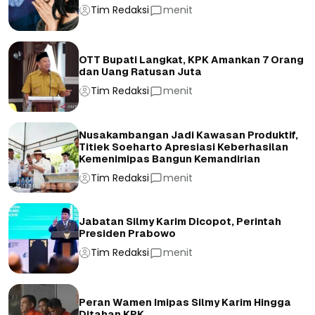
Tim Redaksi
menit
OTT Bupati Langkat, KPK Amankan 7 Orang
dan Uang Ratusan Juta
Tim Redaksi
menit
Nusakambangan Jadi Kawasan Produktif,
Titiek Soeharto Apresiasi Keberhasilan
Kemenimipas Bangun Kemandirian
Tim Redaksi
menit
Jabatan Silmy Karim Dicopot, Perintah
Presiden Prabowo
Tim Redaksi
menit
Peran Wamen Imipas Silmy Karim Hingga
Ditahan KPK