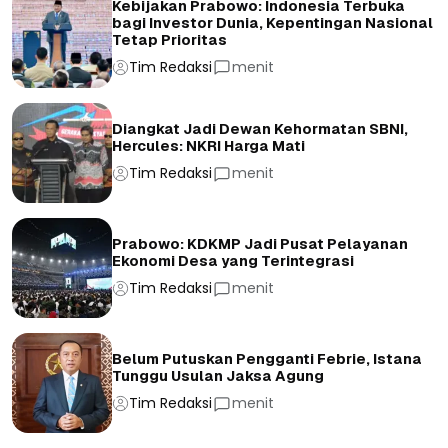
Kebijakan Prabowo: Indonesia Terbuka
bagi Investor Dunia, Kepentingan Nasional
Tetap Prioritas
Tim Redaksi
menit
Diangkat Jadi Dewan Kehormatan SBNI,
Hercules: NKRI Harga Mati
Tim Redaksi
menit
Prabowo: KDKMP Jadi Pusat Pelayanan
Ekonomi Desa yang Terintegrasi
Tim Redaksi
menit
Belum Putuskan Pengganti Febrie, Istana
Tunggu Usulan Jaksa Agung
Tim Redaksi
menit