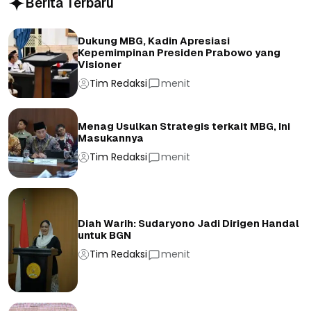
Berita Terbaru
Dukung MBG, Kadin Apresiasi
Kepemimpinan Presiden Prabowo yang
Visioner
Tim Redaksi
menit
Menag Usulkan Strategis terkait MBG, Ini
Masukannya
Tim Redaksi
menit
Diah Warih: Sudaryono Jadi Dirigen Handal
untuk BGN
Tim Redaksi
menit