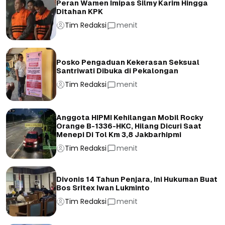
Peran Wamen Imipas Silmy Karim Hingga
Ditahan KPK
Tim Redaksi
menit
Posko Pengaduan Kekerasan Seksual
Santriwati Dibuka di Pekalongan
Tim Redaksi
menit
Anggota HIPMI Kehilangan Mobil Rocky
Orange B-1336-HKC, Hilang Dicuri Saat
Menepi Di Tol Km 3,8 Jakbarhipmi
Tim Redaksi
menit
Divonis 14 Tahun Penjara, Ini Hukuman Buat
Bos Sritex Iwan Lukminto
Tim Redaksi
menit