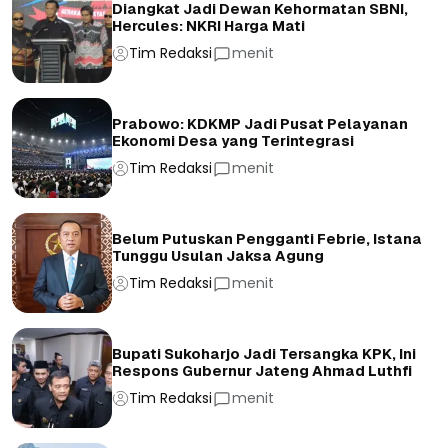
Diangkat Jadi Dewan Kehormatan SBNI,
Hercules: NKRI Harga Mati
Tim Redaksi
menit
Prabowo: KDKMP Jadi Pusat Pelayanan
Ekonomi Desa yang Terintegrasi
Tim Redaksi
menit
Belum Putuskan Pengganti Febrie, Istana
Tunggu Usulan Jaksa Agung
Tim Redaksi
menit
Bupati Sukoharjo Jadi Tersangka KPK, Ini
Respons Gubernur Jateng Ahmad Luthfi
Tim Redaksi
menit