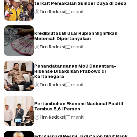
terkait Pemakaian Sumber Daya di Desa
Tim Redaksi
menit
Kredibilitas BI Usai Rupiah Signifikan
Melemah Dipertanyakan
Tim Redaksi
menit
Penandatanganan MoU Danantara-
Hisense Disaksikan Prabowo di
Kartanegara
Tim Redaksi
menit
Pertumbuhan Ekonomi Nasional Positif
Tembus 5,61 Persen
Tim Redaksi
menit
Edy Kusnadi Resmi Jadi Calon Dirut Bank