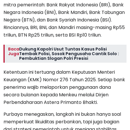
mitra pemerintah: Bank Rakyat Indonesia (BRI), Bank
Negara Indonesia (BNI), Bank Mandiri, Bank Tabungan
Negara (BTN), dan Bank Syariah Indonesia (BSI).
Rinciannya, BRI, BNI, dan Mandiri masing-masing Rp55
triliun, BTN Rp25 triliun, serta BSI Rp10 triliun.
Baca
Dukung Kapolri Usut Tuntas Kasus Polisi
Juga
Tembak Polisi, Sosok Pengusaha Cantik Solo :
Pembuktian Slogan Polri Presisi
Ketentuan ini tertuang dalam Keputusan Menteri
Keuangan (KMK) Nomor 276 Tahun 2025. Setiap bank
penerima wajib melaporkan penggunaan dana
secara bulanan kepada Menkeu melalui Dirjen
Perbendaharaan Astera Primanto Bhakti.
Purbaya menegaskan, langkah ini bukan hanya soal
memperkuat likuiditas perbankan, tapi juga bagian
dari strategi pemerintah untuk menjaga stabilitas