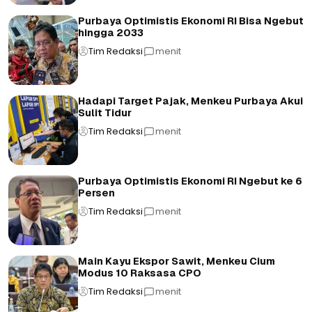
Purbaya Optimistis Ekonomi RI Bisa Ngebut
hingga 2033
Tim Redaksi
menit
Hadapi Target Pajak, Menkeu Purbaya Akui
Sulit Tidur
Tim Redaksi
menit
Purbaya Optimistis Ekonomi RI Ngebut ke 6
Persen
Tim Redaksi
menit
Main Kayu Ekspor Sawit, Menkeu Cium
Modus 10 Raksasa CPO
Tim Redaksi
menit