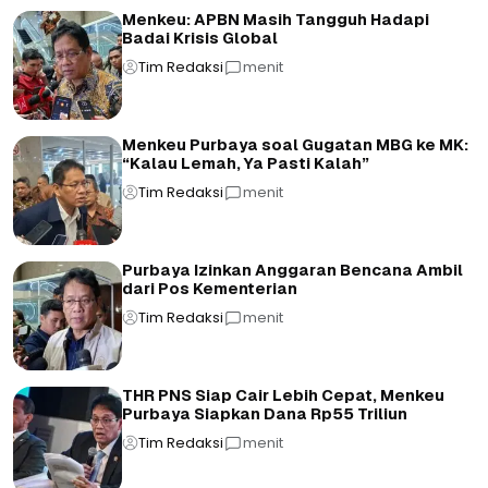
Menkeu: APBN Masih Tangguh Hadapi
Badai Krisis Global
Tim Redaksi
menit
Menkeu Purbaya soal Gugatan MBG ke MK:
“Kalau Lemah, Ya Pasti Kalah”
Tim Redaksi
menit
Purbaya Izinkan Anggaran Bencana Ambil
dari Pos Kementerian
Tim Redaksi
menit
THR PNS Siap Cair Lebih Cepat, Menkeu
Purbaya Siapkan Dana Rp55 Triliun
Tim Redaksi
menit