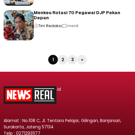
Menkeu Rotasi 70 Pegawai DJP Pekan
Depan
Tim Redaksi
menit
1
2
3
»
.id
Alamat : No.108 C, Jl. Tentara Pelajar, Gilingan, Banjarsari,
Surakarta, Jateng 57134
Telp : 02712931177