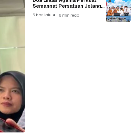
Doa Lintas Agama Perkuat
Semangat Persatuan Jelang
HUT ke-81 Kemerdekaan RI
5 hari lalu
6 min read