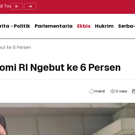
al Tower BTS, Diwa : Nyawa dan Keselamatan Warga Lebih Berha
Doa Lintas Agama Perkuat Semangat Persatuan Jelang HU
Dukung M
rita
Politik
Parlementaria
Ekbis
Hukrim
Serba-
but ke 6 Persen
omi RI Ngebut ke 6 Persen
menit
0
view