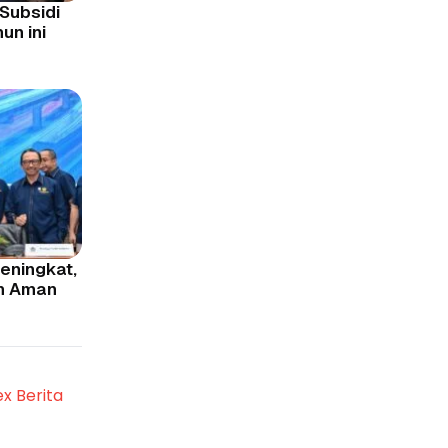
Subsidi
un ini
eningkat,
h Aman
ex Berita