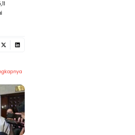
11
i
ngkapnya