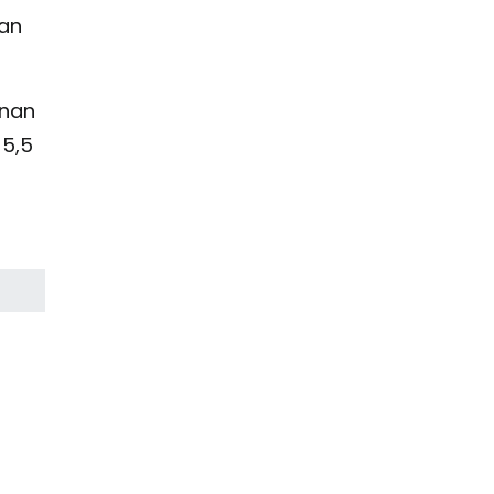
kan
unan
 5,5