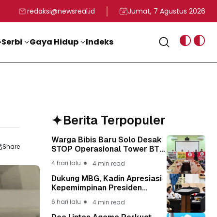
rga
T ke-81 Kemerdekaan RI
BG, Kadin Apresiasi Kepemimpinan Presiden Prabowo yang Visi
Staf Khusus Menag RI 
redaksi@newsreal.id
Jumat, 7 Agustus 2026
Serbi
Gaya Hidup
Indeks
Berita Terpopuler
Warga Bibis Baru Solo Desak
Share
STOP Operasional Tower BTS,
Diwa : Nyawa dan
4 hari lalu
4 min read
Keselamatan Warga Lebih
Berharga
Dukung MBG, Kadin Apresiasi
Kepemimpinan Presiden
Prabowo yang Visioner
6 hari lalu
4 min read