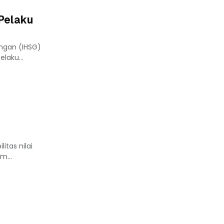
 Pelaku
ungan (IHSG)
laku...
itas nilai
m...