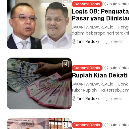
Ekonomi Bisnis
2 bulan lalu
Logis 08: Penguata
Pasar yang Diinisi
JAKARTA,NEWSREAL.id – Peng
dalam beberapa hari terakhir
Tim Redaksi
menit
Ekonomi Bisnis
2 bulan lalu
Rupiah Kian Dekati
JAKARTA,NEWSREAL.id – Bank 
tukar Rupiah,. Hal tersebut
Tim Redaksi
menit
Ekonomi Bisnis
3 bulan lalu