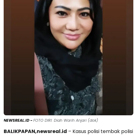
NEWSREAL.ID -
FOTO DIRI: Diah Warih Anjari (dok)
BALIKPAPAN,newsreal.id
– Kasus polisi tembak polisi