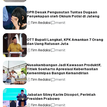
DPR Desak Pengusutan Tuntas Dugaan
Penyekapan oleh Oknum Polisi di Jateng
Tim Redaksi
menit
OTT Bupati Langkat, KPK Amankan 7 Orang
dan Uang Ratusan Juta
Tim Redaksi
menit
Nusakambangan Jadi Kawasan Produktif,
Titiek Soeharto Apresiasi Keberhasilan
Kemenimipas Bangun Kemandirian
Tim Redaksi
menit
Jabatan Silmy Karim Dicopot, Perintah
Presiden Prabowo
Tim Redaksi
menit