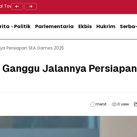
al Tower BTS, Diwa : Nyawa dan Keselamatan Warga Lebih Berha
Doa Lintas Agama Perkuat Semangat Persatuan Jelang HU
Dukung M
rita
Politik
Parlementaria
Ekbis
Hukrim
Serba-
ya Persiapan SEA Games 2025
 Ganggu Jalannya Persiapan
menit
0
view