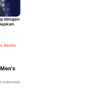
og dengan
siapkan
ex Berita
C Men’s
t Indonesia.