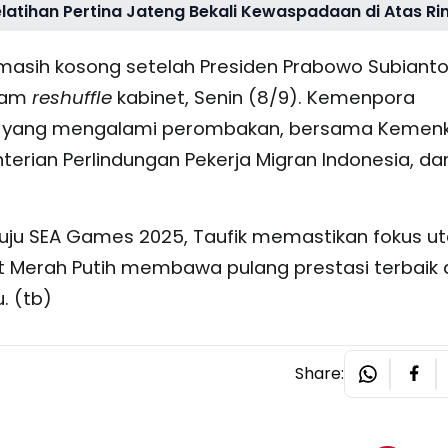
elatihan Pertina Jateng Bekali Kewaspadaan di Atas Ri
ni masih kosong setelah Presiden Prabowo Subiant
alam
reshuffle
kabinet, Senin (8/9). Kemenpora
ian yang mengalami perombakan, bersama Kemen
rian Perlindungan Pekerja Migran Indonesia, da
nuju SEA Games 2025, Taufik memastikan fokus 
t Merah Putih membawa pulang prestasi terbaik 
. (tb)
Share: