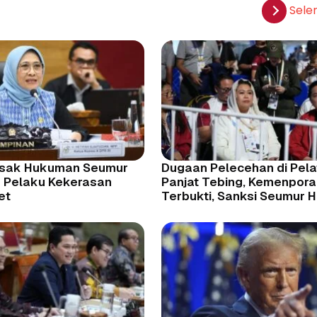
Sele
esak Hukuman Seumur
Dugaan Pelecehan di Pel
k Pelaku Kekerasan
Panjat Tebing, Kemenpora:
et
Terbukti, Sanksi Seumur H