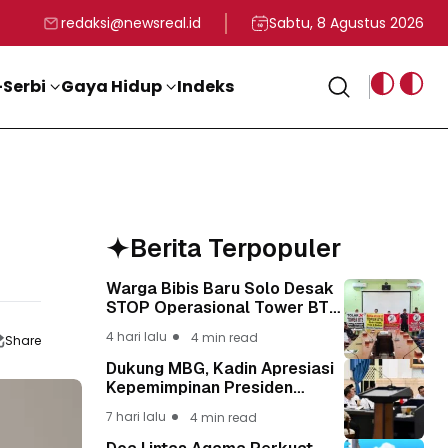
rga
T ke-81 Kemerdekaan RI
BG, Kadin Apresiasi Kepemimpinan Presiden Prabowo yang Visi
Staf Khusus Menag RI 
redaksi@newsreal.id
Sabtu, 8 Agustus 2026
Serbi
Gaya Hidup
Indeks
Berita Terpopuler
Warga Bibis Baru Solo Desak
STOP Operasional Tower BTS,
Diwa : Nyawa dan
4 hari lalu
4 min read
Share
Keselamatan Warga Lebih
Berharga
Dukung MBG, Kadin Apresiasi
Kepemimpinan Presiden
Prabowo yang Visioner
7 hari lalu
4 min read