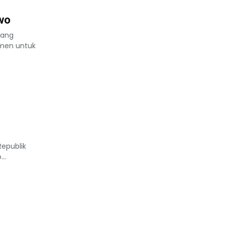
owo
yang
tmen untuk
Republik
..