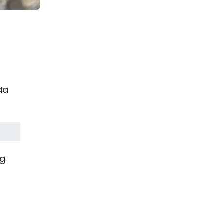
da
ng