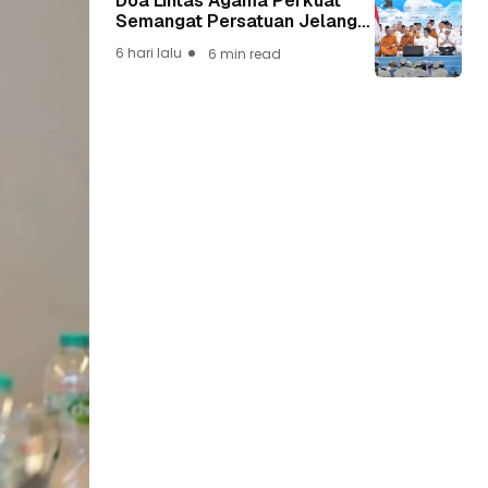
Doa Lintas Agama Perkuat
Semangat Persatuan Jelang
HUT ke-81 Kemerdekaan RI
6 hari lalu
6 min read