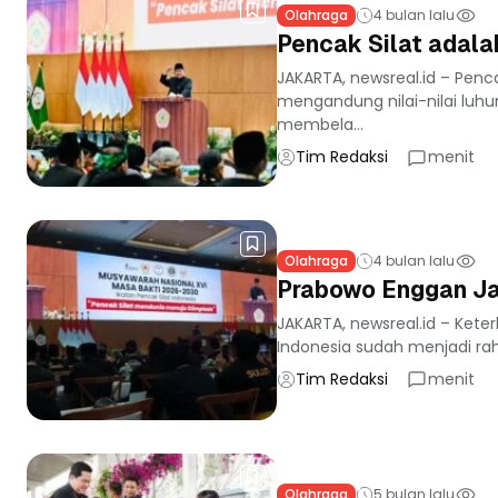
Olahraga
4 bulan lalu
Pencak Silat adalah
JAKARTA, newsreal.id – Penc
mengandung nilai-nilai luhu
membela...
Tim Redaksi
menit
Olahraga
4 bulan lalu
Prabowo Enggan Jad
JAKARTA, newsreal.id – Kete
Indonesia sudah menjadi raha
Tim Redaksi
menit
Olahraga
5 bulan lalu