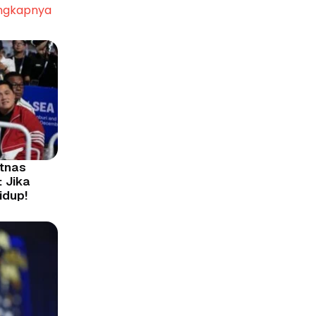
ngkapnya
atnas
 Jika
idup!