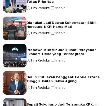
Tetap Prioritas
Tim Redaksi
menit
Diangkat Jadi Dewan Kehormatan SBNI,
Hercules: NKRI Harga Mati
Tim Redaksi
menit
Prabowo: KDKMP Jadi Pusat Pelayanan
Ekonomi Desa yang Terintegrasi
Tim Redaksi
menit
Belum Putuskan Pengganti Febrie, Istana
Tunggu Usulan Jaksa Agung
Tim Redaksi
menit
Bupati Sukoharjo Jadi Tersangka KPK, Ini