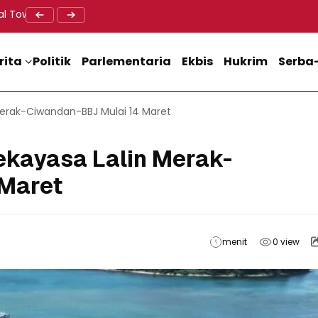
al Tower BTS, Diwa : Nyawa dan Keselamatan Warga Lebih Berha
Doa Lintas Agama Perkuat Semangat Persatuan Jelang HU
Dukung M
rita
Politik
Parlementaria
Ekbis
Hukrim
Serba-
Merak-Ciwandan-BBJ Mulai 14 Maret
ekayasa Lalin Merak-
 Maret
menit
0
view