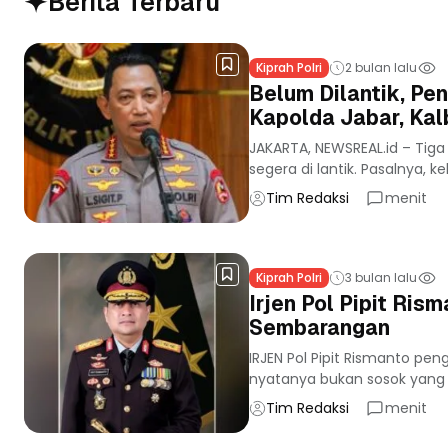
Berita Terbaru
Kiprah Polri
2 bulan lalu
Belum Dilantik, Pe
Kapolda Jabar, Ka
JAKARTA, NEWSREAL.id – Tiga
segera di lantik. Pasalnya, 
Tim Redaksi
menit
Kiprah Polri
3 bulan lalu
Irjen Pol Pipit Ri
Sembarangan
IRJEN Pol Pipit Rismanto pen
nyatanya bukan sosok yang s
Tim Redaksi
menit