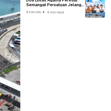
Doa Lintas Agama Perkuat
Semangat Persatuan Jelang
HUT ke-81 Kemerdekaan RI
6 hari lalu
6 min read