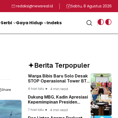
rga
T ke-81 Kemerdekaan RI
BG, Kadin Apresiasi Kepemimpinan Presiden Prabowo yang Visi
Staf Khusus Menag RI 
redaksi@newsreal.id
Sabtu, 8 Agustus 2026
Serbi
Gaya Hidup
Indeks
Berita Terpopuler
Warga Bibis Baru Solo Desak
STOP Operasional Tower BTS,
Diwa : Nyawa dan
4 hari lalu
4 min read
Share
Keselamatan Warga Lebih
Berharga
Dukung MBG, Kadin Apresiasi
Kepemimpinan Presiden
Prabowo yang Visioner
7 hari lalu
4 min read