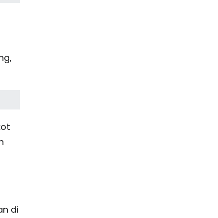
ng,
kot
n
an di