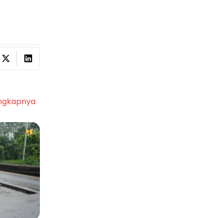
n
ngkapnya