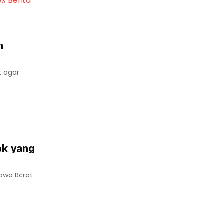
ex Berita
n
t agar
ok yang
Jawa Barat