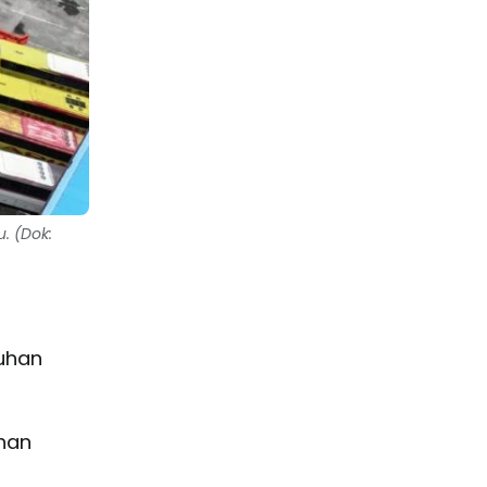
. (Dok:
uhan
han