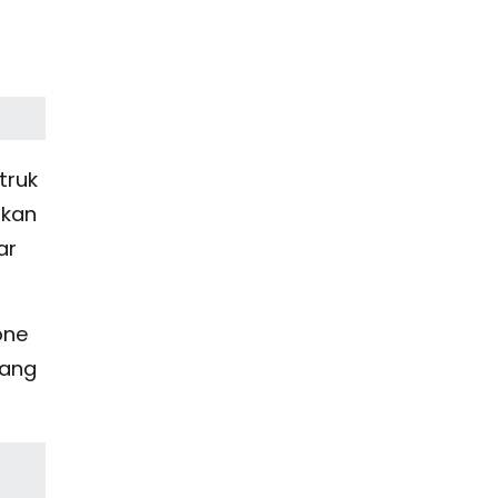
truk
ukan
ar
one
rang