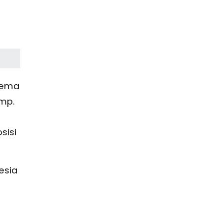
skema
ump.
sisi
esia