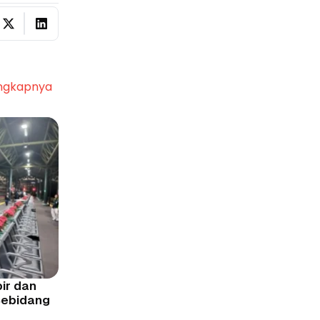
ngkapnya
ir dan
Sebidang