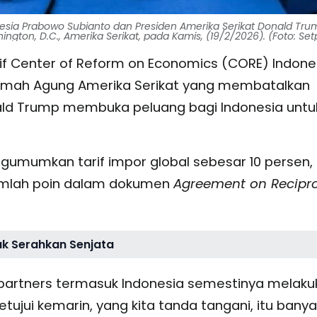
esia Prabowo Subianto dan Presiden Amerika Serikat Donald Tru
ton, D.C., Amerika Serikat, pada Kamis, (19/2/2026). (Foto: Set
tif Center of Reform on Economics (CORE) Indone
amah Agung Amerika Serikat yang membatalkan
onald Trump membuka peluang bagi Indonesia untu
umumkan tarif impor global sebesar 10 persen,
jumlah poin dalam dokumen
Agreement on Recipr
ak Serahkan Senjata
 partners termasuk Indonesia semestinya melaku
setujui kemarin, yang kita tanda tangani, itu banya