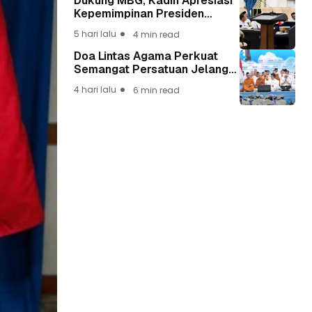
Dukung MBG, Kadin Apresiasi
Kepemimpinan Presiden
Prabowo yang Visioner
5 hari lalu
4 min read
Doa Lintas Agama Perkuat
Semangat Persatuan Jelang
HUT ke-81 Kemerdekaan RI
4 hari lalu
6 min read