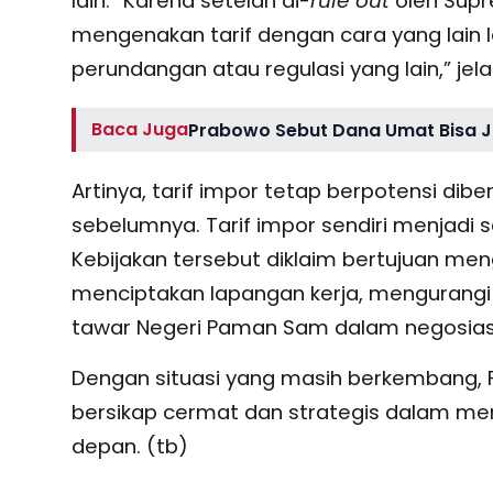
lain. “Karena setelah di-
rule out
oleh Sup
mengenakan tarif dengan cara yang lain
perundangan atau regulasi yang lain,” jel
Baca Juga
Prabowo Sebut Dana Umat Bisa J
Artinya, tarif impor tetap berpotensi di
sebelumnya. Tarif impor sendiri menjadi 
Kebijakan tersebut diklaim bertujuan me
menciptakan lapangan kerja, mengurangi 
tawar Negeri Paman Sam dalam negosiasi
Dengan situasi yang masih berkembang, 
bersikap cermat dan strategis dalam me
depan. (tb)