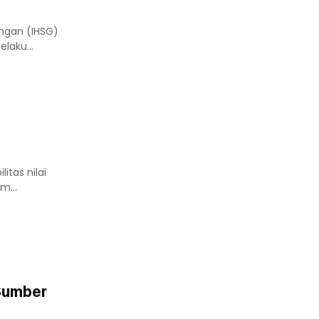
ungan (IHSG)
laku...
itas nilai
m...
Sumber