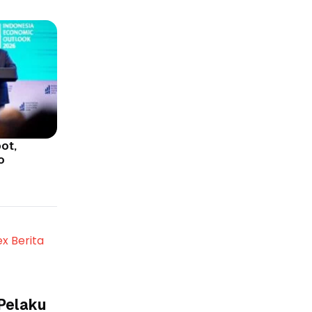
ot,
o
ex Berita
 Pelaku