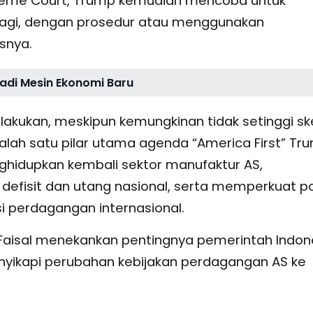
reme Court, Trump kemudian mencoba untuk
 lagi, dengan prosedur atau menggunakan
asnya.
adi Mesin Ekonomi Baru
berlakukan, meskipun kemungkinan tidak setinggi 
salah satu pilar utama agenda “America First” Tr
nghidupkan kembali sektor manufaktur AS,
defisit dan utang nasional, serta memperkuat po
 perdagangan internasional.
Faisal menekankan pentingnya pemerintah Indon
nyikapi perubahan kebijakan perdagangan AS ke