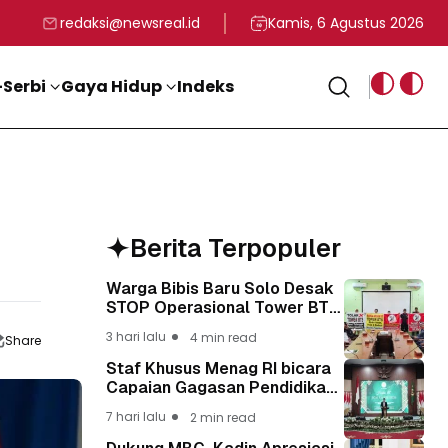
rga
T ke-81 Kemerdekaan RI
BG, Kadin Apresiasi Kepemimpinan Presiden Prabowo yang Visi
Staf Khusus Menag RI 
redaksi@newsreal.id
Kamis, 6 Agustus 2026
Serbi
Gaya Hidup
Indeks
Berita Terpopuler
Warga Bibis Baru Solo Desak
STOP Operasional Tower BTS,
Diwa : Nyawa dan
3 hari lalu
4 min read
Share
Keselamatan Warga Lebih
Berharga
Staf Khusus Menag RI bicara
Capaian Gagasan Pendidikan
Presiden Prabowo Lewat Guru
7 hari lalu
2 min read
Madrasah