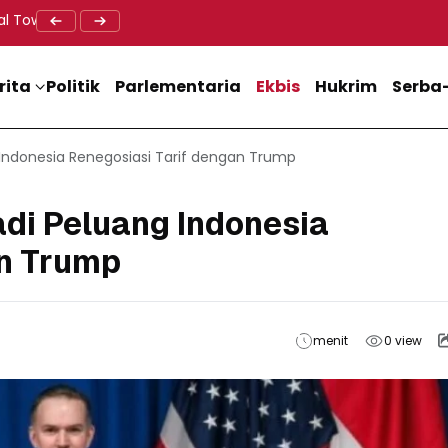
al Tower BTS, Diwa : Nyawa dan Keselamatan Warga Lebih Berha
Doa Lintas Agama Perkuat Semangat Persatuan Jelang HU
Dukung M
rita
Politik
Parlementaria
Ekbis
Hukrim
Serba-
Indonesia Renegosiasi Tarif dengan Trump
di Peluang Indonesia
an Trump
menit
0
view