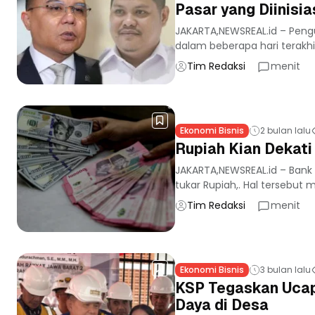
Pasar yang Diinisi
JAKARTA,NEWSREAL.id – Peng
dalam beberapa hari terakhir
Tim Redaksi
menit
Ekonomi Bisnis
2 bulan lalu
Rupiah Kian Dekati
JAKARTA,NEWSREAL.id – Bank 
tukar Rupiah,. Hal tersebut
Tim Redaksi
menit
Ekonomi Bisnis
3 bulan lalu
KSP Tegaskan Ucap
Daya di Desa