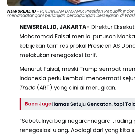
NEWSREAL.ID -
PERJANJIAN DAGANG: Presiden Republik Indon
menandatangani perjanjian perdagangan bersejarah di Washing
NEWSREAL.ID, JAKARTA-
Direktur Ekseku
Mohammad Faisal menilai putusan Mahk
kebijakan tarif resiprokal Presiden AS D
melakukan renegosiasi tarif.
Menurut Faisal, meski Trump sempat meng
Indonesia perlu kembali mencermati se
Trade
(ART) yang dinilai merugikan.
Baca Juga
Hamas Setuju Gencatan, tapi Tol
“Sebetulnya bagi negara-negara trading
renegosiasi ulang. Apalagi dari yang kita 