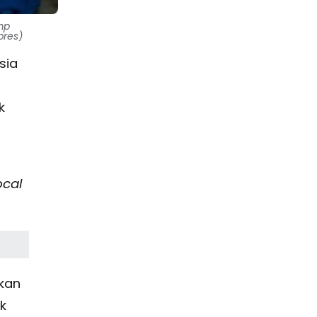
mp
pres)
sia
k
ocal
kan
k