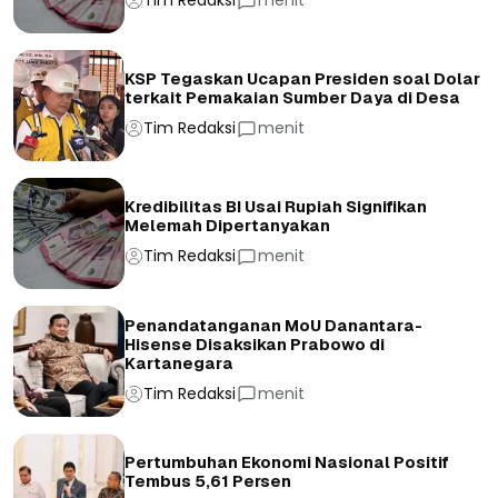
Tim Redaksi
menit
KSP Tegaskan Ucapan Presiden soal Dolar
terkait Pemakaian Sumber Daya di Desa
Tim Redaksi
menit
Kredibilitas BI Usai Rupiah Signifikan
Melemah Dipertanyakan
Tim Redaksi
menit
Penandatanganan MoU Danantara-
Hisense Disaksikan Prabowo di
Kartanegara
Tim Redaksi
menit
Pertumbuhan Ekonomi Nasional Positif
Tembus 5,61 Persen