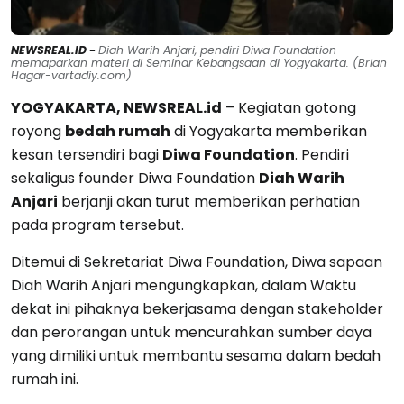
NEWSREAL.ID -
Diah Warih Anjari, pendiri Diwa Foundation
memaparkan materi di Seminar Kebangsaan di Yogyakarta. (Brian
Hagar-vartadiy.com)
YOGYAKARTA, NEWSREAL.id
– Kegiatan gotong
royong
bedah rumah
di Yogyakarta memberikan
kesan tersendiri bagi
Diwa Foundation
. Pendiri
sekaligus founder Diwa Foundation
Diah Warih
Anjari
berjanji akan turut memberikan perhatian
pada program tersebut.
Ditemui di Sekretariat Diwa Foundation, Diwa sapaan
Diah Warih Anjari mengungkapkan, dalam Waktu
dekat ini pihaknya bekerjasama dengan stakeholder
dan perorangan untuk mencurahkan sumber daya
yang dimiliki untuk membantu sesama dalam bedah
rumah ini.