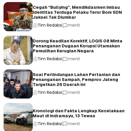
Cegah “Bullying”, Mendikdasmen Imbau
Identitas Terduga Pelaku Teror Bom SDN
Jaksel Tak Diumbar
Tim Redaksi
menit
Dorong Keadilan Korektif, LOGIS 08 Minta
Penanganan Dugaan Korupsi Utamakan
Pemulihan Kerugian Negara
Tim Redaksi
menit
Soal Perlindungan Lahan Pertanian dan
Penanganan Sampah, Pemprov Jateng
Targetkan 26 Daerah Ini
Tim Redaksi
menit
Kronologi dan Fakta Lengkap Kecelakaan
Maut di Indramayu, 13 Tewas
Tim Redaksi
menit