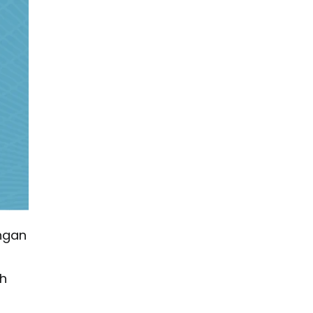
ngan
h