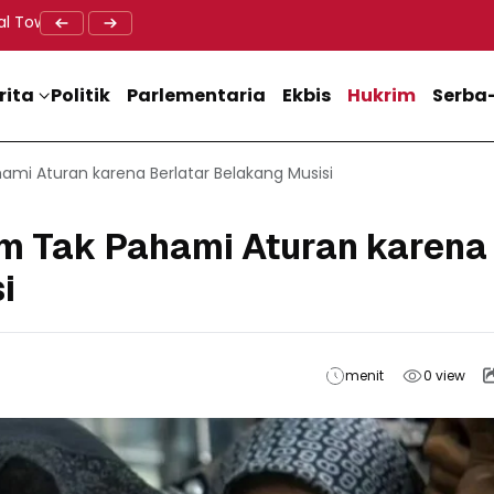
al Tower BTS, Diwa : Nyawa dan Keselamatan Warga Lebih Berha
Doa Lintas Agama Perkuat Semangat Persatuan Jelang HU
Dukung M
rita
Politik
Parlementaria
Ekbis
Hukrim
Serba-
hami Aturan karena Berlatar Belakang Musisi
aim Tak Pahami Aturan karena
i
menit
0
view