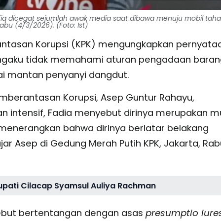
afiq dicegat sejumlah awak media saat dibawa menuju mobil tah
bu (4/3/2026). (Foto: Ist)
ntasan Korupsi (KPK) mengungkapkan pernyata
mengaku tidak memahami aturan pengadaan baran
ai mantan penyanyi dangdut.
emberantasan Korupsi, Asep Guntur Rahayu,
ntensif, Fadia menyebut dirinya merupakan mus
 menerangkan bahwa dirinya berlatar belakang
ujar Asep di Gedung Merah Putih KPK, Jakarta, Rab
upati Cilacap Syamsul Auliya Rachman
sebut bertentangan dengan asas
presumptio iure