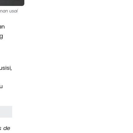
anan usai
an
g
isi,
u
s de