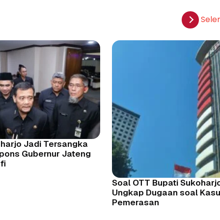
Sele
oharjo Jadi Tersangka
spons Gubernur Jateng
fi
Soal OTT Bupati Sukoharj
Ungkap Dugaan soal Kas
Pemerasan