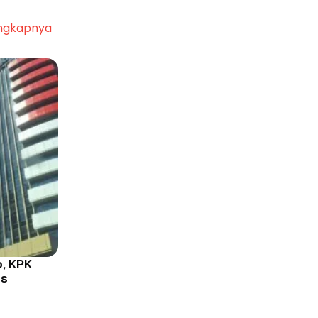
ngkapnya
o, KPK
us