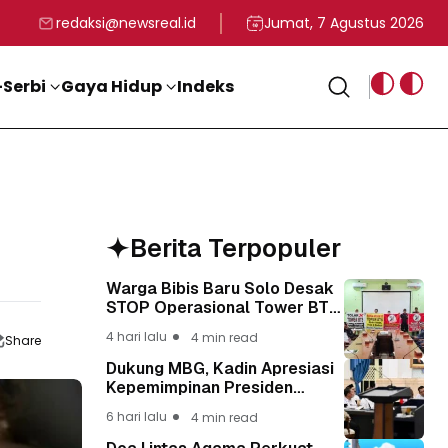
rga
T ke-81 Kemerdekaan RI
BG, Kadin Apresiasi Kepemimpinan Presiden Prabowo yang Visi
Staf Khusus Menag RI 
redaksi@newsreal.id
Jumat, 7 Agustus 2026
Serbi
Gaya Hidup
Indeks
Berita Terpopuler
Warga Bibis Baru Solo Desak
STOP Operasional Tower BTS,
Diwa : Nyawa dan
4 hari lalu
4 min read
Share
Keselamatan Warga Lebih
Berharga
Dukung MBG, Kadin Apresiasi
Kepemimpinan Presiden
Prabowo yang Visioner
6 hari lalu
4 min read