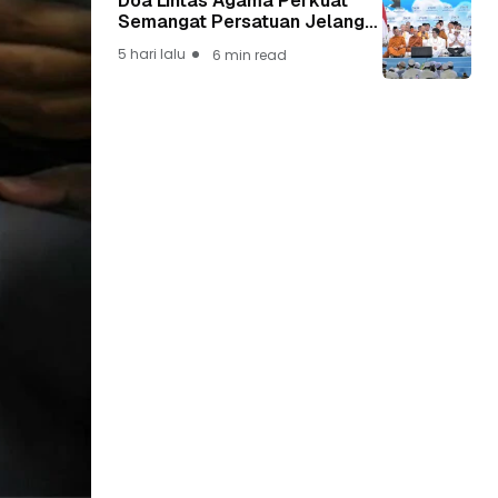
Doa Lintas Agama Perkuat
Semangat Persatuan Jelang
HUT ke-81 Kemerdekaan RI
5 hari lalu
6 min read