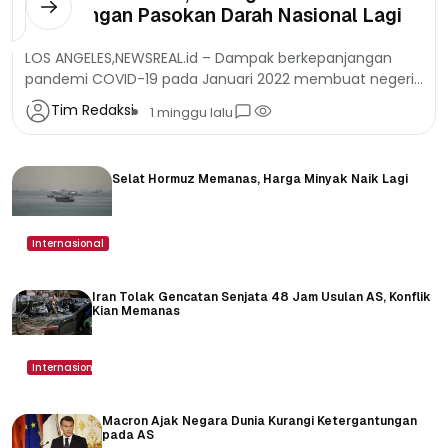
Kekurangan Pasokan Darah Nasional Lagi
LOS ANGELES,NEWSREAL.id – Dampak berkepanjangan
pandemi COVID-19 pada Januari 2022 membuat negeri
sebesar Amerika Serikat kelimpungan dalam berbagai
Tim Redaksi
1 minggu lalu
aspek. Salah satu di antaranya terkait kebutuhan...
Selat Hormuz Memanas, Harga Minyak Naik Lagi
Internasional
Iran Tolak Gencatan Senjata 48 Jam Usulan AS, Konflik
Kian Memanas
Internasional
Macron Ajak Negara Dunia Kurangi Ketergantungan
pada AS