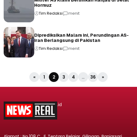
Militer AS Klaim Bersihkan Ranjau di Selat
Hormuz
Tim Redaksi
menit
Diprediksikan Malam ini, Perundingan AS-
Iran Berlangsung di Pakistan
Tim Redaksi
menit
«
1
2
3
4
…
36
»
.id
Alamat : No.108 C, Jl. Tentara Pelajar, Gilingan, Banjarsari,