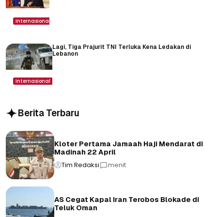
Internasional
Lagi, Tiga Prajurit TNI Terluka Kena Ledakan di
Lebanon
Internasional
Berita Terbaru
Kloter Pertama Jamaah Haji Mendarat di
Madinah 22 April
Tim Redaksi
menit
AS Cegat Kapal Iran Terobos Blokade di
Teluk Oman