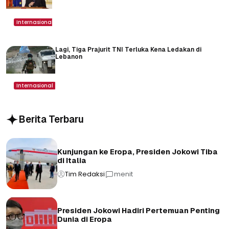
Internasional
Lagi, Tiga Prajurit TNI Terluka Kena Ledakan di
Lebanon
Internasional
Berita Terbaru
Kunjungan ke Eropa, Presiden Jokowi Tiba
di Italia
Tim Redaksi
menit
Presiden Jokowi Hadiri Pertemuan Penting
Dunia di Eropa