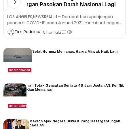
Kekurangan Pasokan Darah Nasional Lagi
LOS ANGELES,NEWSREAL.id – Dampak berkepanjangan
pandemi COVID-19 pada Januari 2022 membuat negeri
sebesar Amerika Serikat kelimpungan dalam berbagai
Tim Redaksi
5 hari lalu
aspek. Salah satu di antaranya terkait kebutuhan...
Selat Hormuz Memanas, Harga Minyak Naik Lagi
Internasional
Iran Tolak Gencatan Senjata 48 Jam Usulan AS, Konflik
Kian Memanas
Internasional
Macron Ajak Negara Dunia Kurangi Ketergantungan
pada AS