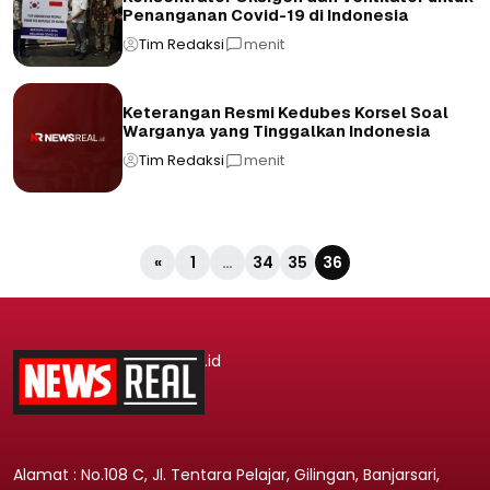
Penanganan Covid-19 di Indonesia
Tim Redaksi
menit
Keterangan Resmi Kedubes Korsel Soal
Warganya yang Tinggalkan Indonesia
Tim Redaksi
menit
«
1
…
34
35
36
.id
Alamat : No.108 C, Jl. Tentara Pelajar, Gilingan, Banjarsari,