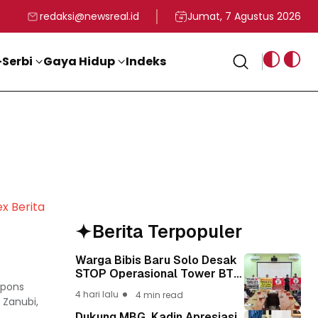
rga
T ke-81 Kemerdekaan RI
BG, Kadin Apresiasi Kepemimpinan Presiden Prabowo yang Visi
Staf Khusus Menag RI 
redaksi@newsreal.id
Jumat, 7 Agustus 2026
Serbi
Gaya Hidup
Indeks
ex Berita
Berita Terpopuler
Warga Bibis Baru Solo Desak
STOP Operasional Tower BTS,
spons
Diwa : Nyawa dan
4 hari lalu
4 min read
Keselamatan Warga Lebih
 Zanubi,
Berharga
Dukung MBG, Kadin Apresiasi