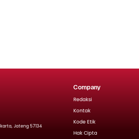
Company
Redaksi
Kontak
Kode Etik
rakarta, Jateng 57134
Hak Cipta