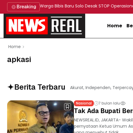
Warga Bibis Baru Solo Desak STOP Operasion
Breaking
Home
Be
Home
apkasi
Berita Terbaru
Akurat, Independen, Terperca
Nasional
7 bulan lalu
Tak Ada Bupati Ber
NEWSREAL.ID, JAKARTA- Waki
pernyataan Ketua Umum Asos
yang menyebut tidak...