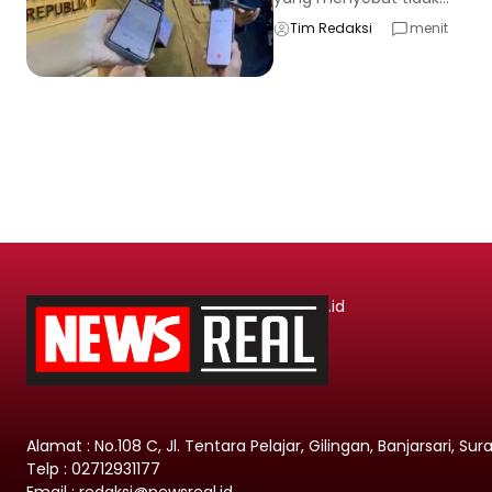
Tim Redaksi
menit
.id
Alamat : No.108 C, Jl. Tentara Pelajar, Gilingan, Banjarsari, Su
Telp : 02712931177