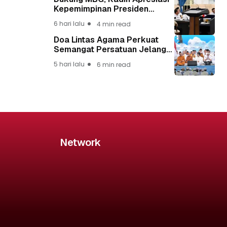
Kepemimpinan Presiden
Prabowo yang Visioner
6 hari lalu
4 min read
Doa Lintas Agama Perkuat
Semangat Persatuan Jelang
HUT ke-81 Kemerdekaan RI
5 hari lalu
6 min read
Network