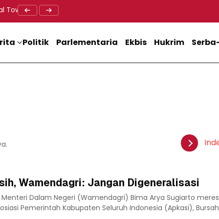
al Tower BTS, Diwa : Nyawa dan Keselamatan Warga Lebih Berha
Doa Lintas Agama Perkuat Semangat Persatuan Jelang HU
Dukung M
rita
Politik
Parlementaria
Ekbis
Hukrim
Serba-
Ind
ya.
sih, Wamendagri: Jangan Digeneralisasi
l Menteri Dalam Negeri (Wamendagri) Bima Arya Sugiarto mere
iasi Pemerintah Kabupaten Seluruh Indonesia (Apkasi), Bursah