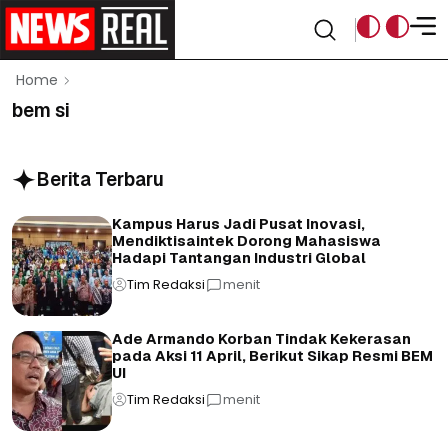
Home
bem si
Berita Terbaru
Kampus Harus Jadi Pusat Inovasi,
Mendiktisaintek Dorong Mahasiswa
Hadapi Tantangan Industri Global
Tim Redaksi
menit
Ade Armando Korban Tindak Kekerasan
pada Aksi 11 April, Berikut Sikap Resmi BEM
UI
Tim Redaksi
menit