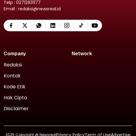
Telp : 02712931177
Email : redaksi@newsreal.id
Company
Network
Redaksi
Kontak
Kode Etik
Hak Cipta
Disclaimer
Privacy Policy
Term of Use
Advertise
2025 Copyright @
Newsreal