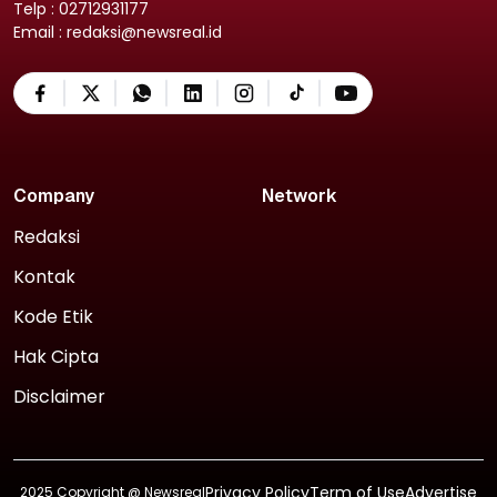
Telp : 02712931177
Email : redaksi@newsreal.id
Company
Network
Redaksi
Kontak
Kode Etik
Hak Cipta
Disclaimer
Privacy Policy
Term of Use
Advertise
2025 Copyright @
Newsreal