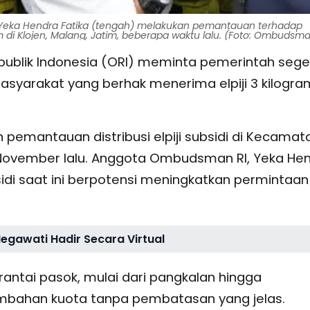
I Yeka Hendra Fatika (tengah) melakukan pemantauan terhadap
am di Klojen, Malang, Jatim, beberapa waktu lalu. (Foto: Ombudsma
blik Indonesia (ORI) meminta pemerintah sege
asyarakat yang berhak menerima elpiji 3 kilogra
 pemantauan distribusi elpiji subsidi di Kecamat
 November lalu. Anggota Ombudsman RI, Yeka He
subsidi saat ini berpotensi meningkatkan permintaan
Megawati Hadir Secara Virtual
 rantai pasok, mulai dari pangkalan hingga
bahan kuota tanpa pembatasan yang jelas.