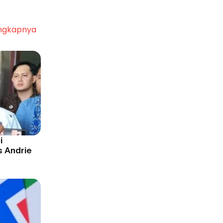
ngkapnya
i
s Andrie