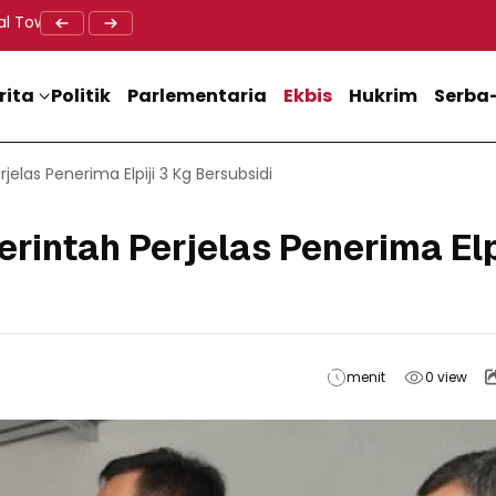
al Tower BTS, Diwa : Nyawa dan Keselamatan Warga Lebih Berha
Doa Lintas Agama Perkuat Semangat Persatuan Jelang HU
Dukung M
rita
Politik
Parlementaria
Ekbis
Hukrim
Serba-
as Penerima Elpiji 3 Kg Bersubsidi
ntah Perjelas Penerima Elp
menit
0
view