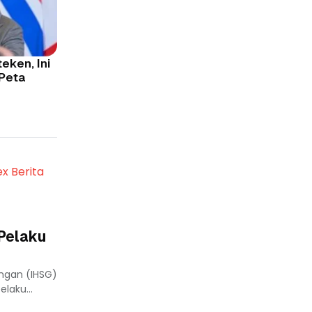
eken, Ini
 Peta
ex Berita
 Pelaku
ungan (IHSG)
laku...