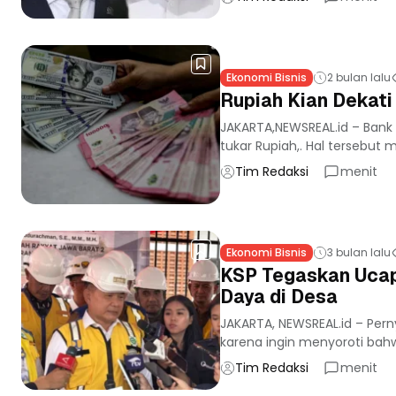
Ekonomi Bisnis
2 bulan lalu
Rupiah Kian Dekati
JAKARTA,NEWSREAL.id – Bank 
tukar Rupiah,. Hal tersebut
Tim Redaksi
menit
Ekonomi Bisnis
3 bulan lalu
KSP Tegaskan Ucap
Daya di Desa
JAKARTA, NEWSREAL.id – Per
karena ingin menyoroti bah
Tim Redaksi
menit