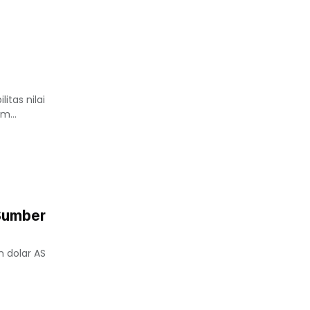
itas nilai
m...
Sumber
 dolar AS