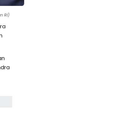
n RI)
ra
m
an
ndra