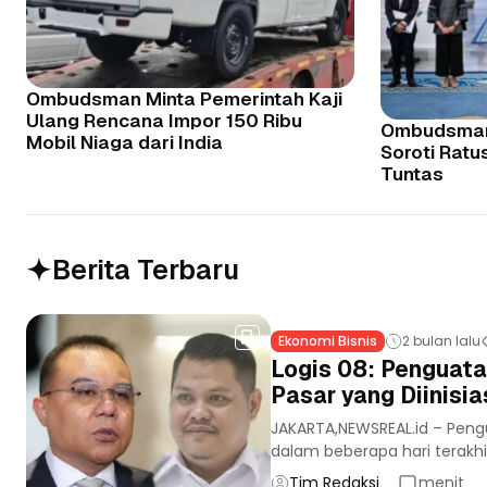
Ombudsman Minta Pemerintah Kaji
Ulang Rencana Impor 150 Ribu
Ombudsman
Mobil Niaga dari India
Soroti Rat
Tuntas
Berita Terbaru
Ekonomi Bisnis
2 bulan lalu
Logis 08: Penguata
Pasar yang Diinisi
JAKARTA,NEWSREAL.id – Peng
dalam beberapa hari terakhir
Tim Redaksi
menit