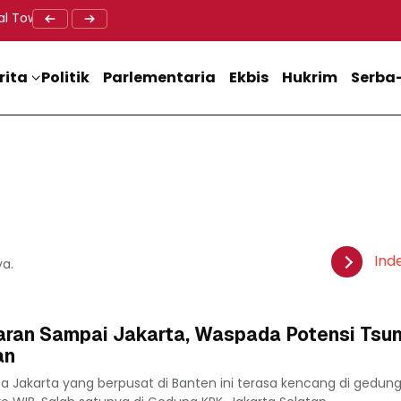
al Tower BTS, Diwa : Nyawa dan Keselamatan Warga Lebih Berha
Doa Lintas Agama Perkuat Semangat Persatuan Jelang HU
Dukung M
rita
Politik
Parlementaria
Ekbis
Hukrim
Serba-
Ind
ya.
ran Sampai Jakarta, Waspada Potensi Tsu
an
a Jakarta yang berpusat di Banten ini terasa kencang di gedu