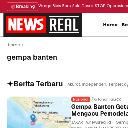
Warga Bibis Baru Solo Desak STOP Operasion
Breaking
Home
Be
Home
gempa banten
Berita Terbaru
Akurat, Independen, Terperca
Nasional
5 tahun lalu
Gempa Banten Geta
Mengacu Pemodel
JAKARTA,newsreal.id – Gemp