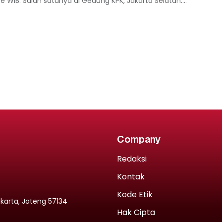
e WIB. Salah satunya di Gedung KPK, Jakarta Selatan....
Company
Redaksi
Kontak
Kode Etik
rakarta, Jateng 57134
Hak Cipta