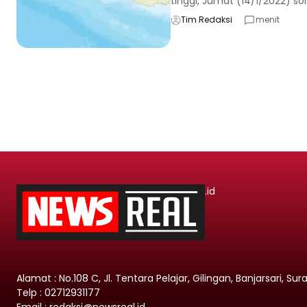
tinggi, Jumat (14/1/2022) sor
Tim Redaksi
menit
.id
Alamat : No.108 C, Jl. Tentara Pelajar, Gilingan, Banjarsari, Su
Telp : 02712931177