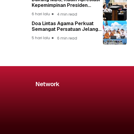
Kepemimpinan Presiden
Prabowo yang Visioner
6 hari lalu
4 min read
Doa Lintas Agama Perkuat
Semangat Persatuan Jelang
HUT ke-81 Kemerdekaan RI
5 hari lalu
6 min read
Network