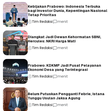
Kebijakan Prabowo: Indonesia Terbuka
bagi Investor Dunia, Kepentingan Nasional
Tetap Prioritas
Tim Redaksi
menit
Diangkat Jadi Dewan Kehormatan SBNI,
Hercules: NKRI Harga Mati
Tim Redaksi
menit
Prabowo: KDKMP Jadi Pusat Pelayanan
Ekonomi Desa yang Terintegrasi
Tim Redaksi
menit
Belum Putuskan Pengganti Febrie, Istana
Tunggu Usulan Jaksa Agung
Tim Redaksi
menit