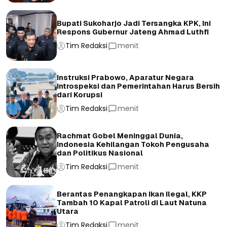
Bupati Sukoharjo Jadi Tersangka KPK, Ini
Respons Gubernur Jateng Ahmad Luthfi
Tim Redaksi
menit
Instruksi Prabowo, Aparatur Negara
Introspeksi dan Pemerintahan Harus Bersih
dari Korupsi
Tim Redaksi
menit
Rachmat Gobel Meninggal Dunia,
Indonesia Kehilangan Tokoh Pengusaha
dan Politikus Nasional
Tim Redaksi
menit
Berantas Penangkapan Ikan Ilegal, KKP
Tambah 10 Kapal Patroli di Laut Natuna
Utara
Tim Redaksi
menit