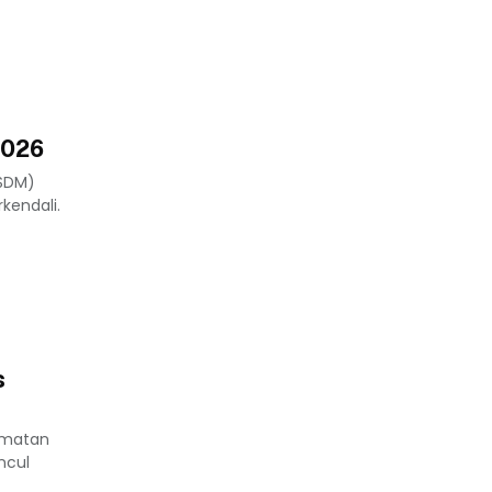
2026
ESDM)
kendali.
s
ematan
ncul