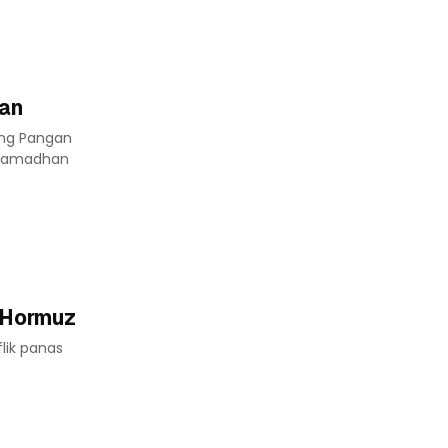
an
ang Pangan
n Ramadhan
t Hormuz
lik panas