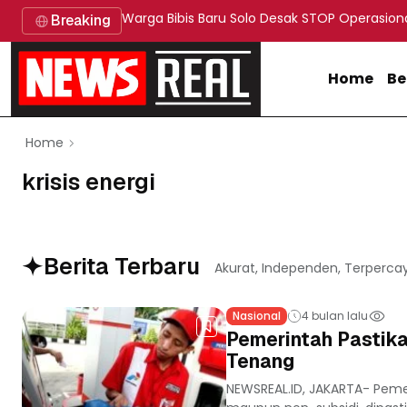
Warga Bibis Baru Solo Desak STOP Operasion
Breaking
Home
Be
Home
krisis energi
Berita Terbaru
Akurat, Independen, Terperca
Nasional
4 bulan lalu
Pemerintah Pastik
Tenang
NEWSREAL.ID, JAKARTA- Peme