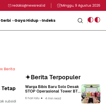
rga
T ke-81 Kemerdekaan RI
BG, Kadin Apresiasi Kepemimpinan Presiden Prabowo yang Visi
Staf Khusus Menag RI 
redaksi@newsreal.id
Minggu, 9 Agustus 2026
Serbi
Gaya Hidup
Indeks
ex Berita
Berita Terpopuler
Warga Bibis Baru Solo Desak
 Tetap
STOP Operasional Tower BTS,
Diwa : Nyawa dan
6 hari lalu
4 min read
Keselamatan Warga Lebih
k subsidi
Berharga