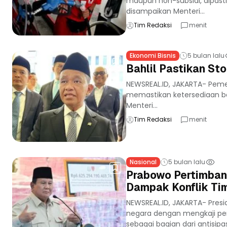
maupun non-subsidi, dipasti
disampaikan Menteri...
Tim Redaksi
menit
Ekonomi Bisnis
5 bulan lalu
Bahlil Pastikan St
NEWSREAL.ID, JAKARTA- Peme
memastikan ketersediaan ba
Menteri...
Tim Redaksi
menit
Nasional
5 bulan lalu
Prabowo Pertimban
Dampak Konflik Ti
NEWSREAL.ID, JAKARTA- Pre
negara dengan mengkaji pe
sebagai bagian dari antisipa