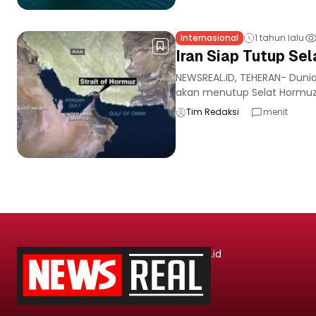
Internasional
1 tahun lalu
Iran Siap Tutup Sel
NEWSREAL.ID, TEHERAN- Dunia
akan menutup Selat Hormuz, 
Tim Redaksi
menit
.id