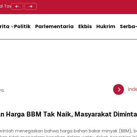
al Tower BTS, Diwa : Nyawa dan Keselamatan Warga Lebih Berha
Doa Lintas Agama Perkuat Semangat Persatuan Jelang HU
Dukung M
rita
Politik
Parlementaria
Ekbis
Hukrim
Serba-
Ind
ya.
an Harga BBM Tak Naik, Masyarakat Diminta
rintah menegaskan bahwa harga bahan bakar minyak (BBM), bai