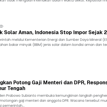
kan tidak mengalami kenaikan dalam waktu dekat. Kepastian ini
ok Solar Aman, Indonesia Stop Impor Sejak 
rintah melalui Kementerian Energi dan Sumber Daya Mineral (
han bakar minyak (BBM) jenis solar dalam kondisi aman dan ter
gkan Potong Gaji Menteri dan DPR, Respon
mur Tengah
siden Prabowo Subianto membuka kemungkinan langkah pengh
motongan gaji menteri dan anggota DPR. Wacana tersebut mu
si pemerintah...