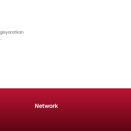
ngisyaratkan
.
Network