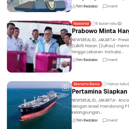
Tim Redaksi
menit
Nasional
5 bulan lalu
Prabowo Minta Har
NEWSREAL.ID, JAKARTA- Pres
Zulkifli Hasan (Zulhas) me
hingga Lebaran. Instruksi...
Tim Redaksi
menit
Ekonomi Bisnis
1 tahun lalu
Pertamina Siapkan 
NEWSREAL.ID, JAKARTA- Anca
dengan Israel mendorong P
kelangsungan...
Tim Redaksi
menit