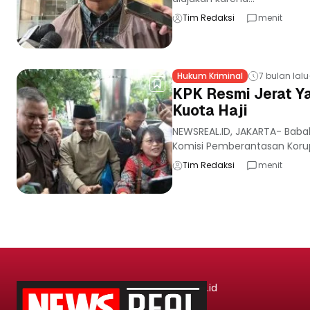
Tim Redaksi
menit
Hukum Kriminal
7 bulan lalu
KPK Resmi Jerat Y
Kuota Haji
NEWSREAL.ID, JAKARTA- Babak
Komisi Pemberantasan Korup
Tim Redaksi
menit
.id