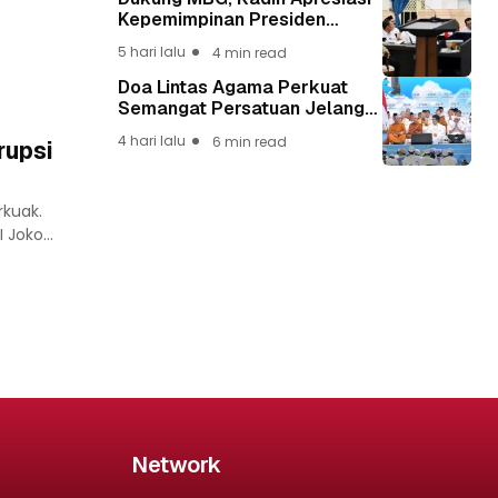
Kepemimpinan Presiden
Prabowo yang Visioner
5 hari lalu
4 min read
Doa Lintas Agama Perkuat
Semangat Persatuan Jelang
HUT ke-81 Kemerdekaan RI
4 hari lalu
6 min read
rupsi
rkuak.
Joko...
Network