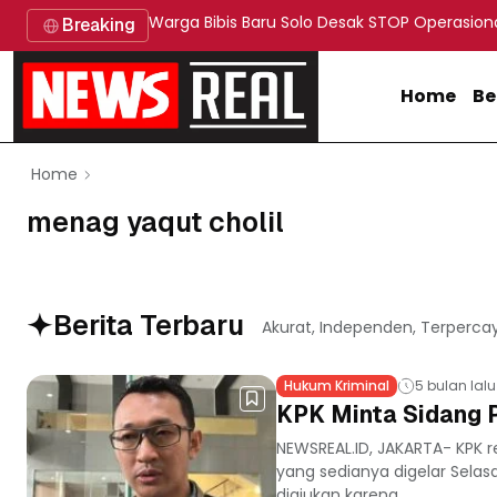
Warga Bibis Baru Solo Desak STOP Operasion
Breaking
Home
Be
Home
menag yaqut cholil
Berita Terbaru
Akurat, Independen, Terperca
Hukum Kriminal
5 bulan lalu
KPK Minta Sidang P
NEWSREAL.ID, JAKARTA- KPK 
yang sedianya digelar Selas
diajukan karena...