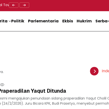
al Tower BTS, Diwa : Nyawa dan Keselamatan Warga Lebih Berha
Doa Lintas Agama Perkuat Semangat Persatuan Jelang HU
Dukung M
rita
Politik
Parlementaria
Ekbis
Hukrim
Serba-
Ind
ya.
raperadilan Yaqut Ditunda
resmi mengajukan penundaan sidang praperadilan Yaqut Choli
a (24/2/2026). Juru Bicara KPK, Budi Prasetyo, menyebut permo