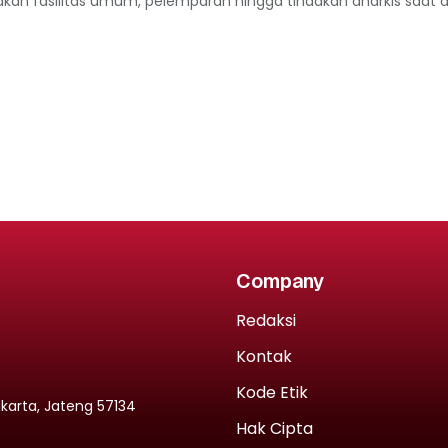
kan fasilitas umum, pelemparan hingga tindakan anarkis saat aks
Company
Redaksi
Kontak
Kode Etik
rakarta, Jateng 57134
Hak Cipta