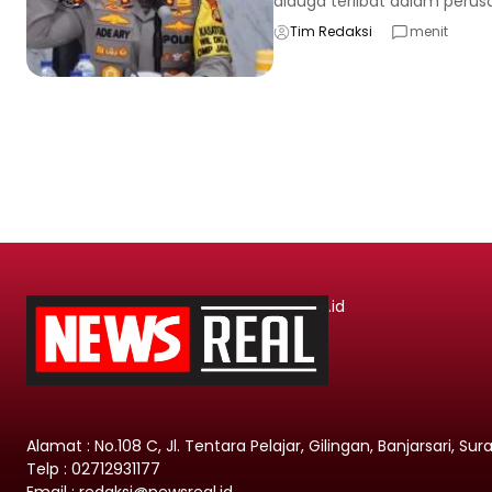
diduga terlibat dalam perusa
Tim Redaksi
menit
.id
Alamat : No.108 C, Jl. Tentara Pelajar, Gilingan, Banjarsari, Su
Telp : 02712931177