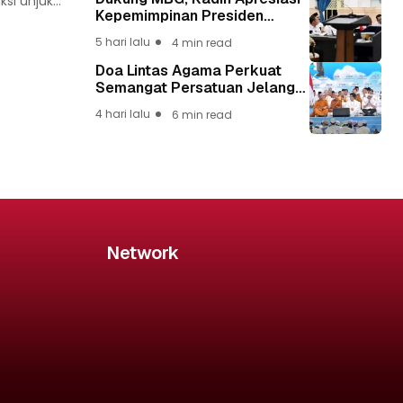
i unjuk...
Kepemimpinan Presiden
Prabowo yang Visioner
5 hari lalu
4 min read
Doa Lintas Agama Perkuat
Semangat Persatuan Jelang
HUT ke-81 Kemerdekaan RI
4 hari lalu
6 min read
Network