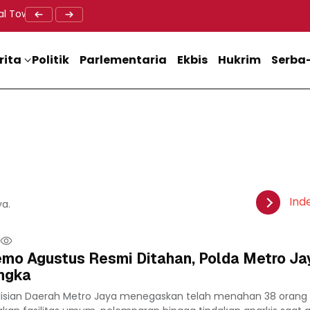
al Tower BTS, Diwa : Nyawa dan Keselamatan Warga Lebih Berha
Doa Lintas Agama Perkuat Semangat Persatuan Jelang HU
Dukung M
rita
Politik
Parlementaria
Ekbis
Hukrim
Serba-
Ind
ya.
emo Agustus Resmi Ditahan, Polda Metro Ja
ngka
olisian Daerah Metro Jaya menegaskan telah menahan 38 orang