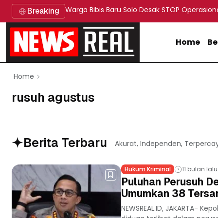
Warga Bibis Baru Solo Desak STOP Operasion
Breaking
Home
Be
Home
rusuh agustus
Berita Terbaru
Akurat, Independen, Terperca
Hukum Kriminal
11 bulan lalu
Puluhan Perusuh D
Umumkan 38 Tersa
NEWSREAL.ID, JAKARTA- Kep