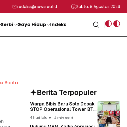
rga
T ke-81 Kemerdekaan RI
BG, Kadin Apresiasi Kepemimpinan Presiden Prabowo yang Visi
Staf Khusus Menag RI 
redaksi@newsreal.id
Sabtu, 8 Agustus 2026
Serbi
Gaya Hidup
Indeks
ex Berita
Berita Terpopuler
Warga Bibis Baru Solo Desak
h
STOP Operasional Tower BTS,
Diwa : Nyawa dan
4 hari lalu
4 min read
Keselamatan Warga Lebih
eh
Berharga
Dukung MBG, Kadin Apresiasi