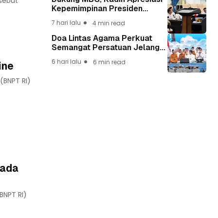
sebut
Kepemimpinan Presiden
Prabowo yang Visioner
7 hari lalu
4 min read
Doa Lintas Agama Perkuat
Semangat Persatuan Jelang
HUT ke-81 Kemerdekaan RI
6 hari lalu
6 min read
ine
(BNPT RI)
pada
BNPT RI)