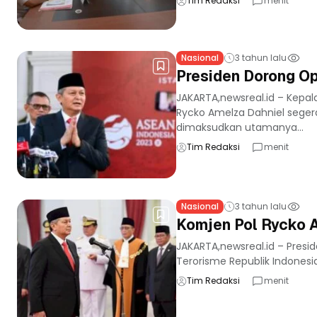
Tim Redaksi
menit
Nasional
3 tahun lalu
Presiden Dorong Op
JAKARTA,newsreal.id – Kepa
Rycko Amelza Dahniel segera
dimaksudkan utamanya...
Tim Redaksi
menit
Nasional
3 tahun lalu
Komjen Pol Rycko 
JAKARTA,newsreal.id – Pres
Terorisme Republik Indonesia
Tim Redaksi
menit