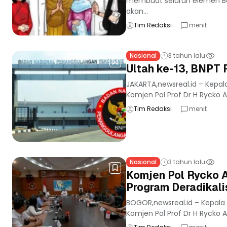
membuat seluruh elemen Ban
akan...
Tim Redaksi
menit
Nasional
3 tahun lalu
Ultah ke-13, BNPT 
JAKARTA,newsreal.id – Kepal
Komjen Pol Prof Dr H Rycko 
Tim Redaksi
menit
Nasional
3 tahun lalu
Komjen Pol Rycko 
Program Deradikali
BOGOR,newsreal.id – Kepala
Komjen Pol Prof Dr H Rycko 