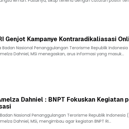
gsa lemah. Pasalnya, sikap terlena dengan catatan positif ter
RI Genjot Kampanye Kontraradikaliasasi Onl
a Badan Nasional Penanggulangan Terorisme Republik Indonesia 
Amelza Dahniel, MSi menegaskan, arus informasi yang masuk...
Amelza Dahniel : BNPT Fokuskan Kegiatan 
sasi
 Badan Nasional Penanggulangan Terorisme Republik Indonesia (
Amelza Dahniel, MSi, mengimbau agar kegiatan BNPT RI...