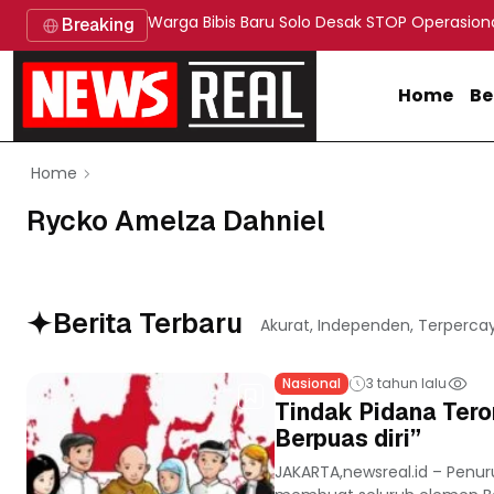
Warga Bibis Baru Solo Desak STOP Operasion
Breaking
Home
Be
Home
Rycko Amelza Dahniel
Berita Terbaru
Akurat, Independen, Terperca
Nasional
3 tahun lalu
Tindak Pidana Tero
Berpuas diri”
JAKARTA,newsreal.id – Penur