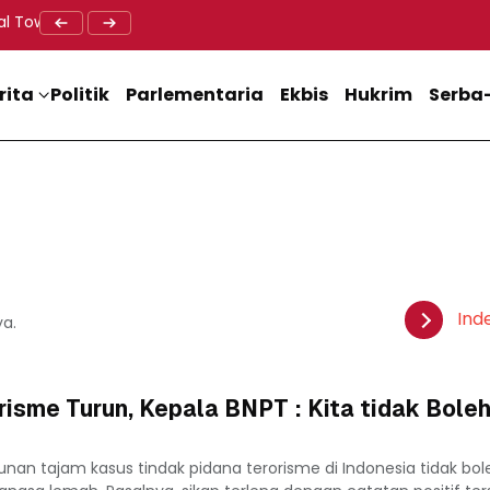
al Tower BTS, Diwa : Nyawa dan Keselamatan Warga Lebih Berha
Doa Lintas Agama Perkuat Semangat Persatuan Jelang HU
Dukung M
rita
Politik
Parlementaria
Ekbis
Hukrim
Serba-
Ind
ya.
risme Turun, Kepala BNPT : Kita tidak Bole
unan tajam kasus tindak pidana terorisme di Indonesia tidak bol