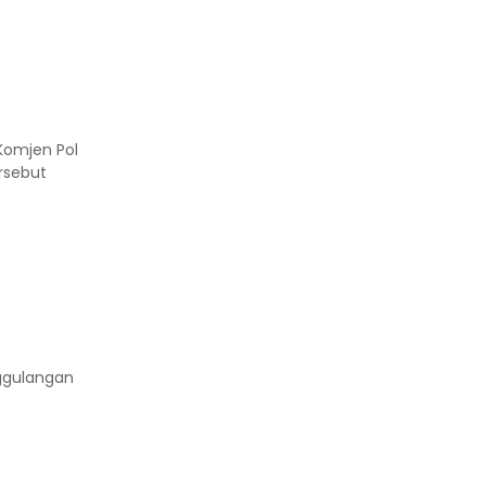
Komjen Pol
rsebut
nggulangan