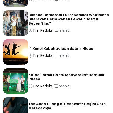
Busana Bernarasi Luka: Samuel Wattimena
Suarakan Perlawanan Lewat “Hoax &
Seven Sins”
Tim Redaksi
menit
4 Kunci Kebahagiaan dalam Hidup
Tim Redaksi
menit
Kalbe Farma Bantu Masyarakat Berbuka
Puasa
Tim Redaksi
menit
Tas Anda Hilang di Pesawat? Begini Cara
Melacaknya