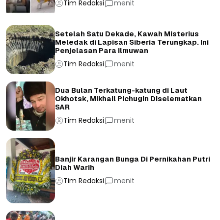
Tim Redaksi
menit
Setelah Satu Dekade, Kawah Misterius
Meledak di Lapisan Siberia Terungkap. Ini
Penjelasan Para ilmuwan
Tim Redaksi
menit
Dua Bulan Terkatung-katung di Laut
Okhotsk, Mikhail Pichugin Diselematkan
SAR
Tim Redaksi
menit
Banjir Karangan Bunga Di Pernikahan Putri
Diah Warih
Tim Redaksi
menit