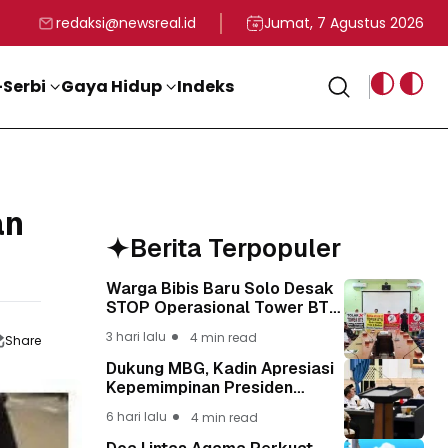
rga
T ke-81 Kemerdekaan RI
BG, Kadin Apresiasi Kepemimpinan Presiden Prabowo yang Visi
Staf Khusus Menag RI 
redaksi@newsreal.id
Jumat, 7 Agustus 2026
Serbi
Gaya Hidup
Indeks
an
Berita Terpopuler
Warga Bibis Baru Solo Desak
STOP Operasional Tower BTS,
Diwa : Nyawa dan
3 hari lalu
4 min read
Share
Keselamatan Warga Lebih
Berharga
Dukung MBG, Kadin Apresiasi
Kepemimpinan Presiden
Prabowo yang Visioner
6 hari lalu
4 min read