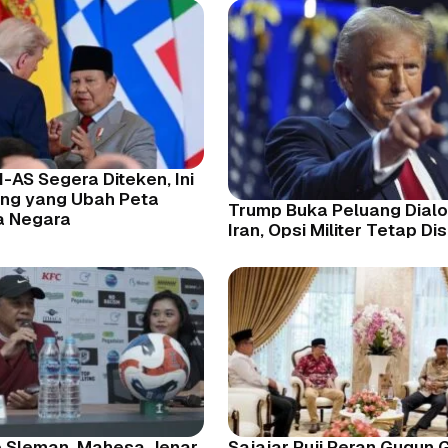
I-AS Segera Diteken, Ini
ing yang Ubah Peta
Trump Buka Peluang Dial
a Negara
Iran, Opsi Militer Tetap Di
 Sleman, Mahesa Jenar
Sajajar Puji Peran Gugun 