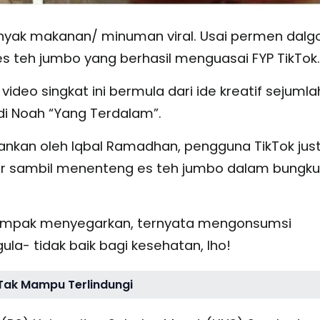
nyak makanan/ minuman viral. Usai permen dalg
 es teh jumbo yang berhasil menguasai FYP TikTok.
video singkat ini bermula dari ide kreatif sejumla
i Noah “Yang Terdalam”.
nkan oleh Iqbal Ramadhan, pengguna TikTok jus
toar sambil menenteng es teh jumbo dalam bungk
k tampak menyegarkan, ternyata mengonsumsi
a- tidak baik bagi kesehatan, lho!
Tak Mampu Terlindungi