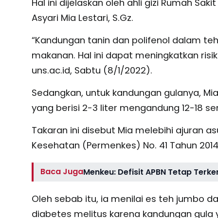
Hal ini dijelaskan oleh ahli gizi Rumah Sak
Asyari Mia Lestari, S.Gz.
“Kandungan tanin dan polifenol dalam t
makanan. Hal ini dapat meningkatkan risik
uns.ac.id, Sabtu (8/1/2022).
Sedangkan, untuk kandungan gulanya, Mi
yang berisi 2-3 liter mengandung 12-18 s
Takaran ini disebut Mia melebihi ajuran a
Kesehatan (Permenkes) No. 41 Tahun 201
Baca Juga
Menkeu: Defisit APBN Tetap Terke
Oleh sebab itu, ia menilai es teh jumbo d
diabetes melitus karena kandungan gula y