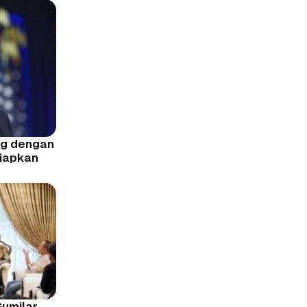
og dengan
siapkan
Gumilar