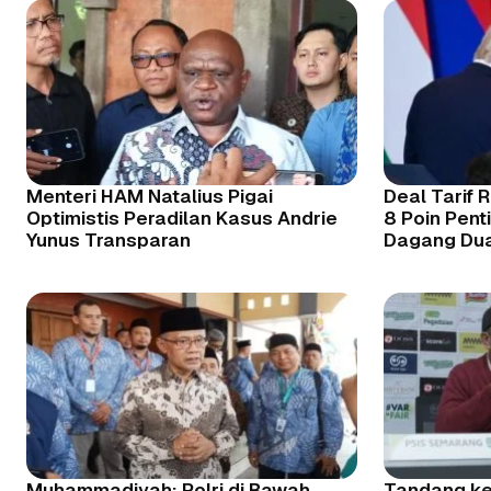
Menteri HAM Natalius Pigai
Deal Tarif R
Optimistis Peradilan Kasus Andrie
8 Poin Pent
Yunus Transparan
Dagang Du
Muhammadiyah: Polri di Bawah
Tandang ke