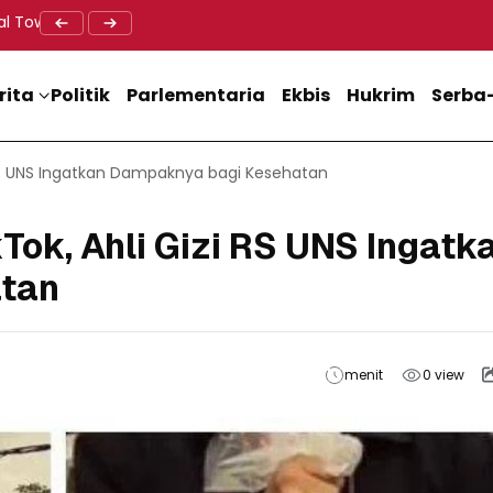
al Tower BTS, Diwa : Nyawa dan Keselamatan Warga Lebih Berha
Doa Lintas Agama Perkuat Semangat Persatuan Jelang HU
Dukung M
rita
Politik
Parlementaria
Ekbis
Hukrim
Serba-
i RS UNS Ingatkan Dampaknya bagi Kesehatan
kTok, Ahli Gizi RS UNS Ingatk
tan
menit
0
view