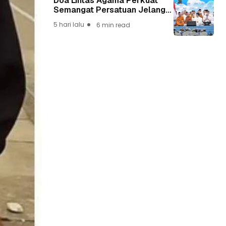
Doa Lintas Agama Perkuat
Semangat Persatuan Jelang
HUT ke-81 Kemerdekaan RI
5 hari lalu
6 min read