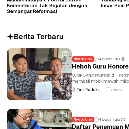
Kementerian Tak Sejalan dengan
Incar Poin 
Semangat Reformasi
Berita Terbaru
Nyata Unik
4 bulan lalu
Heboh Guru Honorer
KUNINGAN,newsreal.id – Per
membeli mobil mewah miliara
Tim Redaksi
menit
Nyata Unik
4 bulan lalu
Daftar Penemuan M